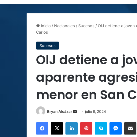
Inicio
/
Nacionales
/
Sucesos
/
OIJ detiene a joven
Carlos
Sucesos
OIJ detiene a jo
aparente agres
menor en San C
Send
Bryan Alcázar
julio 9, 2024
an
Facebook
X
LinkedIn
Pinterest
Skype
Messen
C
email