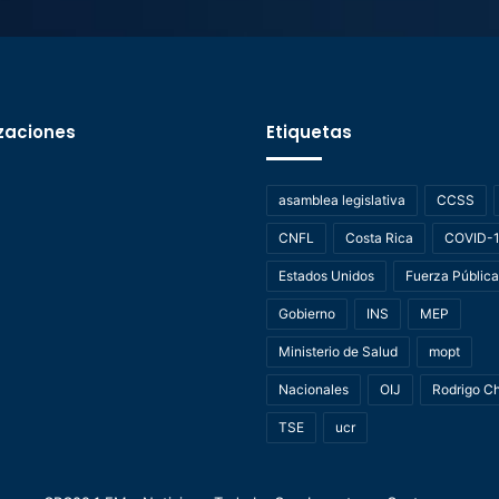
zaciones
Etiquetas
asamblea legislativa
CCSS
CNFL
Costa Rica
COVID-
Estados Unidos
Fuerza Pública
Gobierno
INS
MEP
Ministerio de Salud
mopt
Nacionales
OIJ
Rodrigo C
TSE
ucr