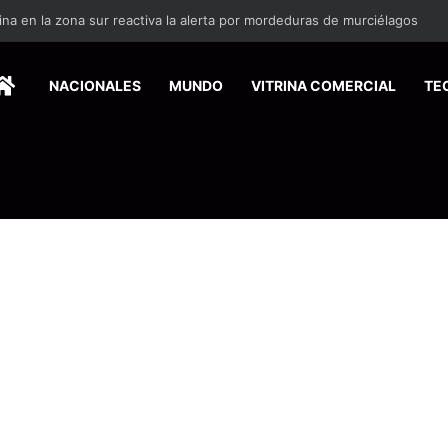
ina en la zona sur reactiva la alerta por mordeduras de murciélagos
HOME
NACIONALES
MUNDO
VITRINA COMERCIAL
TE