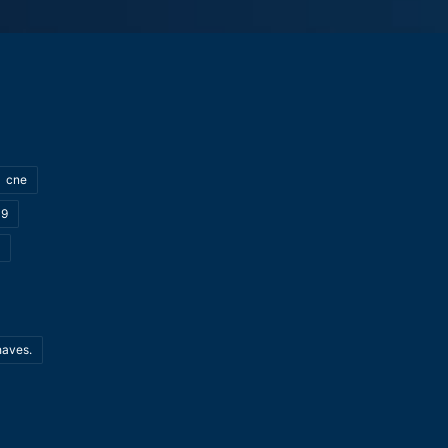
cne
19
haves.