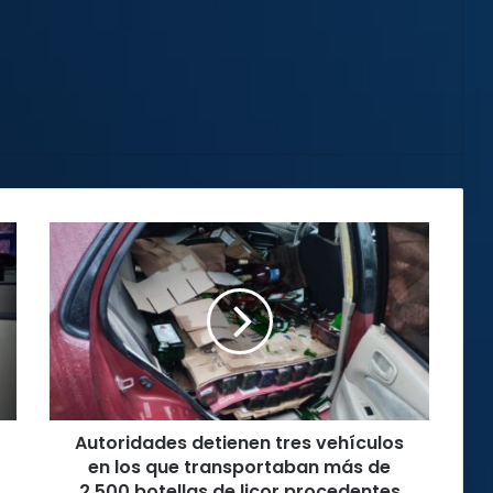
Autoridades
detienen
tres
vehículos
en
los
que
transportaban
más
Autoridades detienen tres vehículos
de
2.500
en los que transportaban más de
botellas
2.500 botellas de licor procedentes