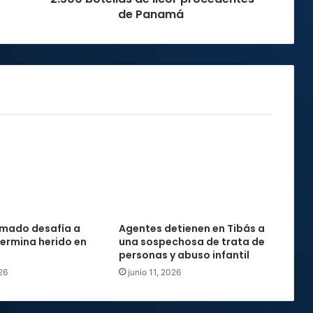
de
de Panamá
licor
procedentes
de
Panamá
mado desafía a
Agentes detienen en Tibás a
 termina herido en
una sospechosa de trata de
personas y abuso infantil
26
junio 11, 2026