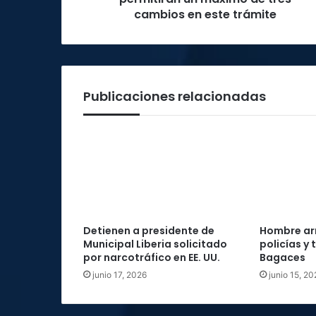
tres
cambios en este trámite
cambios
en
este
trámite
Publicaciones relacionadas
Detienen a presidente de
Hombre ar
Municipal Liberia solicitado
policías y
por narcotráfico en EE. UU.
Bagaces
junio 17, 2026
junio 15, 20