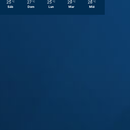
25
27
25
29
28
℃
℃
℃
℃
℃
Sáb
Dom
Lun
Mar
Mié