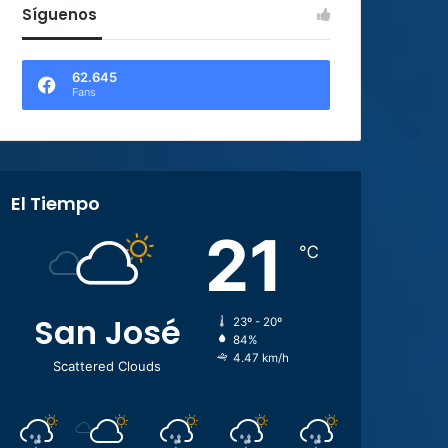
Síguenos
62.645
Fans
El Tiempo
21
℃
San José
23º - 20º
84%
4.47 km/h
Scattered Clouds