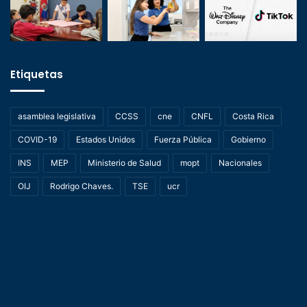
Etiquetas
asamblea legislativa
CCSS
cne
CNFL
Costa Rica
COVID-19
Estados Unidos
Fuerza Pública
Gobierno
INS
MEP
Ministerio de Salud
mopt
Nacionales
OIJ
Rodrigo Chaves.
TSE
ucr