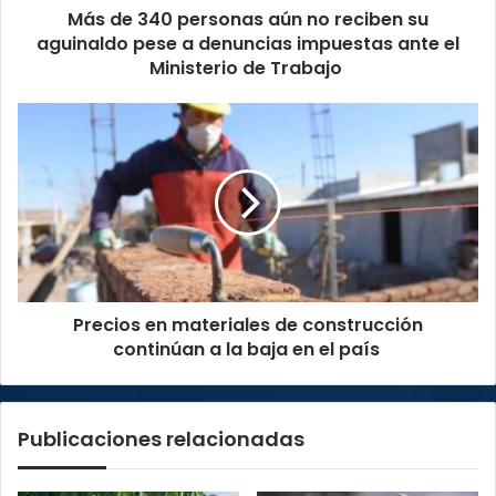
Más de 340 personas aún no reciben su
pese
a
aguinaldo pese a denuncias impuestas ante el
denuncias
Ministerio de Trabajo
impuestas
ante
Precios
el
en
Ministerio
materiales
de
de
Trabajo
construcción
continúan
a
la
baja
Precios en materiales de construcción
en
el
continúan a la baja en el país
país
Publicaciones relacionadas