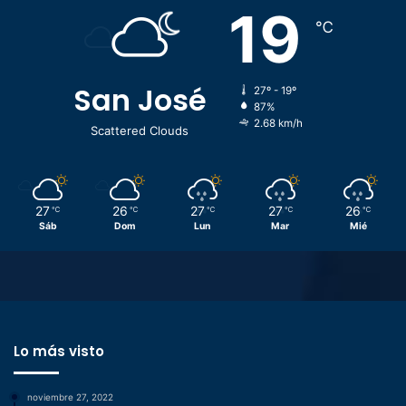
19
℃
San José
27º - 19º
87%
2.68 km/h
Scattered Clouds
27
26
27
27
26
℃
℃
℃
℃
℃
Sáb
Dom
Lun
Mar
Mié
Lo más visto
noviembre 27, 2022