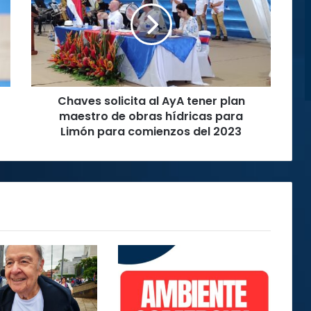
AyA
tener
plan
maestro
de
obras
Chaves solicita al AyA tener plan
hídricas
para
maestro de obras hídricas para
Limón
Limón para comienzos del 2023
para
comienzos
del
2023