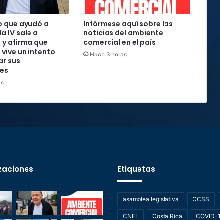
o que ayudó a
Infórmese aquí sobre las
la IV sale a
noticias del ambiente
 y afirma que
comercial en el país
 vive un intento
Hace 3 horas
ar sus
nes
as
zaciones
Etiquetas
asamblea legislativa
CCSS
CNFL
Costa Rica
COVID-