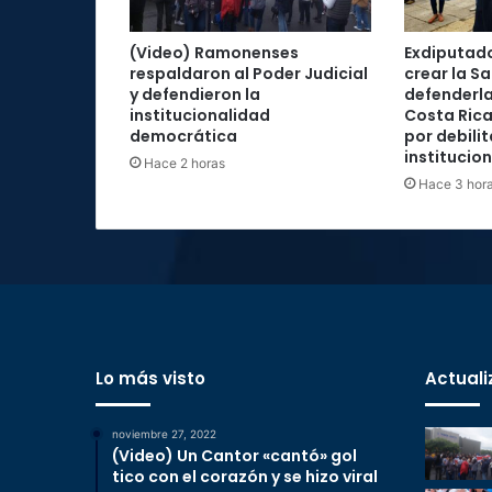
(Video) Ramonenses
Exdiputad
respaldaron al Poder Judicial
crear la Sa
y defendieron la
defenderla
institucionalidad
Costa Rica
democrática
por debilit
institucio
Hace 2 horas
Hace 3 hor
Lo más visto
Actuali
noviembre 27, 2022
(Video) Un Cantor «cantó» gol
tico con el corazón y se hizo viral