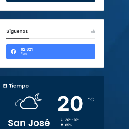
Síguenos
62.621
Fans
El Tiempo
20
℃
San José
20º - 19º
85%