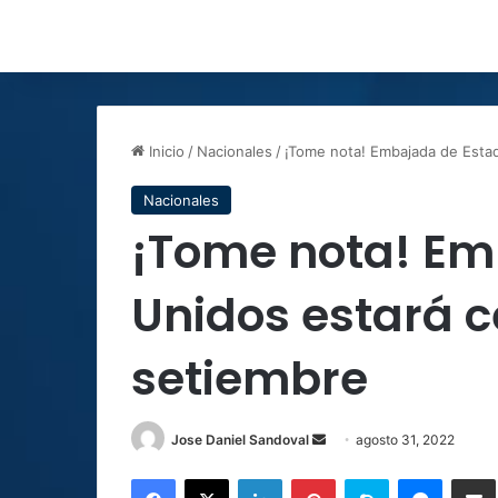
Inicio
/
Nacionales
/
¡Tome nota! Embajada de Estad
Nacionales
¡Tome nota! Em
Unidos estará c
setiembre
Send
Jose Daniel Sandoval
agosto 31, 2022
an
Facebook
X
LinkedIn
Pinterest
Skype
Messen
C
email