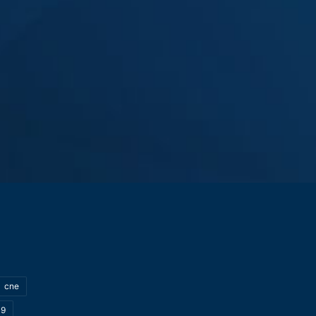
cne
19