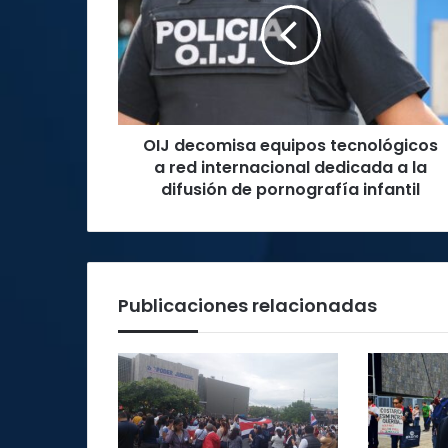
tecnológicos
a
red
internacional
dedicada
a
OIJ decomisa equipos tecnológicos
la
difusión
a red internacional dedicada a la
de
difusión de pornografía infantil
pornografía
infantil
Publicaciones relacionadas