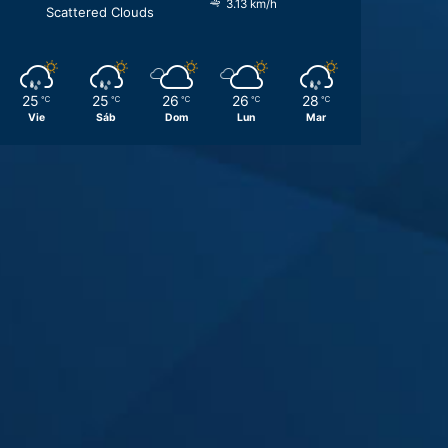
3.13 km/h
Scattered Clouds
25
25
26
26
28
℃
℃
℃
℃
℃
Vie
Sáb
Dom
Lun
Mar