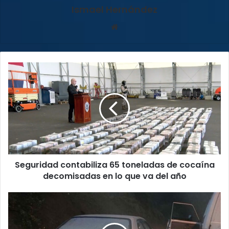
Ismael Hernández
Sitio
web
Seguridad
contabiliza
65
toneladas
de
cocaína
decomisadas
en
lo
Seguridad contabiliza 65 toneladas de cocaína
que
va
decomisadas en lo que va del año
del
año
Fuerza
Pública
recuperó
vehículo