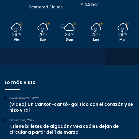
3.2 km/h
Scattered Clouds
26
26
28
25
29
℃
℃
℃
℃
℃
Vie
Sáb
Dom
Lun
Mar
Lo más visto
noviembre 27, 2022
(Video) Un Cantor «cantó» gol tico con el corazón y se
hizo viral
febrero 26, 2022
¿Tiene billetes de algodón? Vea cuáles dejan de
circular a partir del 1 de marzo