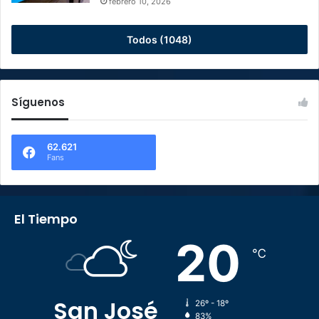
febrero 10, 2026
Todos (1048)
Síguenos
62.621
Fans
El Tiempo
20
℃
San José
26º - 18º
83%