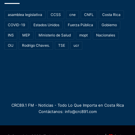
asamblea legislativa
CCSS
cne
CNFL
Costa Rica
COVID-19
Estados Unidos
Fuerza Pública
Gobierno
INS
MEP
Ministerio de Salud
mopt
Nacionales
OIJ
Rodrigo Chaves.
TSE
ucr
CRC89.1 FM - Noticias - Todo Lo Que Importa en Costa Rica
Contáctanos: info@crc891.com