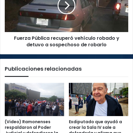
robado
y
detuvo
a
sospechoso
Fuerza Pública recuperó vehículo robado y
de
robarlo
detuvo a sospechoso de robarlo
Publicaciones relacionadas
(Video) Ramonenses
Exdiputado que ayudó a
respaldaron al Poder
crear la Sala IV sale a