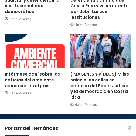
Judicial y defendieron la
defenderla y afirma que
institucionalidad
Costa Rica vive un intento
democrática
por debilitar sus
instituciones
Hace 7 horas
Hace 8 horas
Infórmese aquí sobre las
(IMÁGENES Y VÍDEOS) Miles
noticias del ambiente
salen a las calles en
comercial en el país
defensa del Poder Judicial
y la democracia en Costa
Hace 9 horas
Rica
Hace 9 horas
Por Ismael Hernández