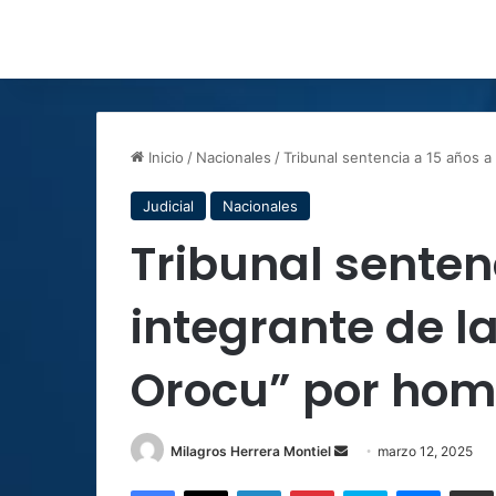
Inicio
/
Nacionales
/
Tribunal sentencia a 15 años a
Judicial
Nacionales
Tribunal senten
integrante de l
Orocu” por homi
Send
Milagros Herrera Montiel
marzo 12, 2025
an
Facebook
X
LinkedIn
Pinterest
Skype
Messen
C