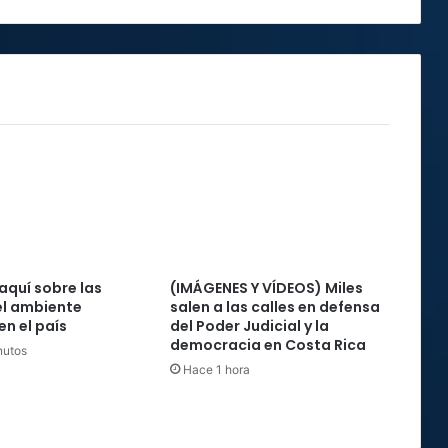
deberes
aquí sobre las
(IMÁGENES Y VÍDEOS) Miles
el ambiente
salen a las calles en defensa
en el país
del Poder Judicial y la
democracia en Costa Rica
nutos
Hace 1 hora