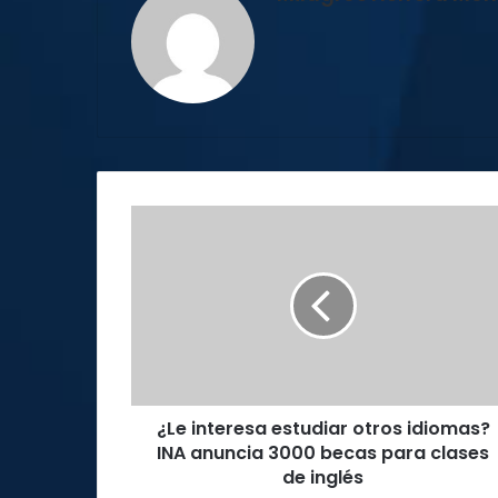
¿Le
interesa
estudiar
otros
idiomas?
INA
anuncia
3000
becas
¿Le interesa estudiar otros idiomas?
para
clases
INA anuncia 3000 becas para clases
de
de inglés
inglés