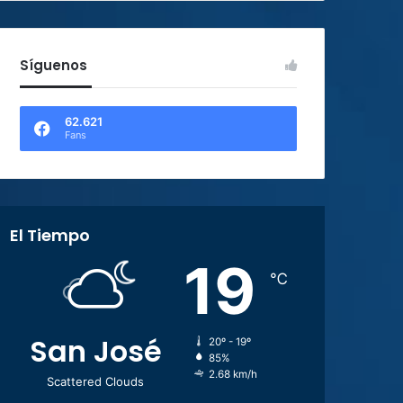
Síguenos
62.621
Fans
El Tiempo
19
℃
San José
20º - 19º
85%
2.68 km/h
Scattered Clouds