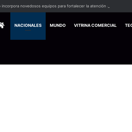
 incorpora novedosos equipos para fortalecer la atención en rehabilita
HOME
NACIONALES
MUNDO
VITRINA COMERCIAL
TE