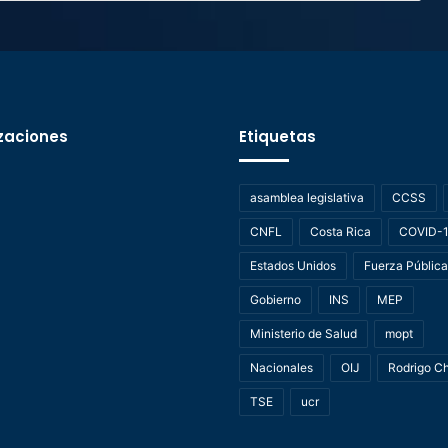
zaciones
Etiquetas
asamblea legislativa
CCSS
CNFL
Costa Rica
COVID-
Estados Unidos
Fuerza Pública
Gobierno
INS
MEP
Ministerio de Salud
mopt
Nacionales
OIJ
Rodrigo C
TSE
ucr