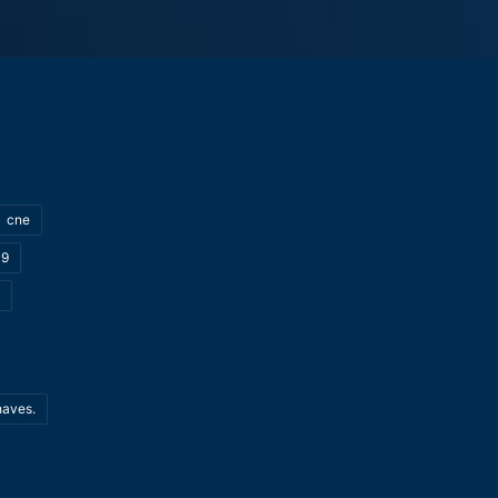
cne
19
haves.