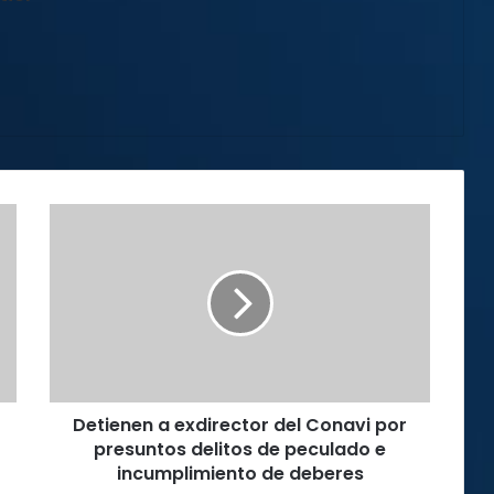
Detienen
a
exdirector
del
Conavi
por
presuntos
delitos
de
Detienen a exdirector del Conavi por
peculado
e
presuntos delitos de peculado e
incumplimiento
incumplimiento de deberes
de