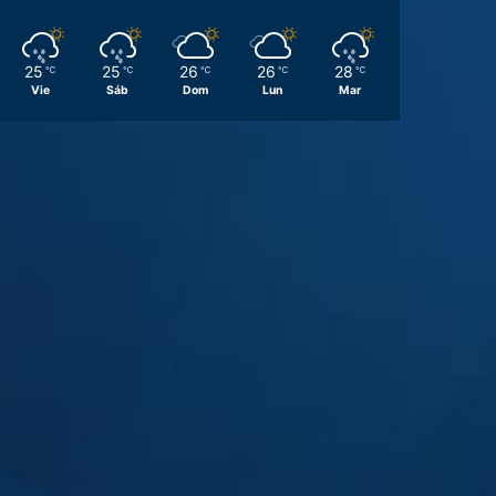
25
25
26
26
28
℃
℃
℃
℃
℃
Vie
Sáb
Dom
Lun
Mar