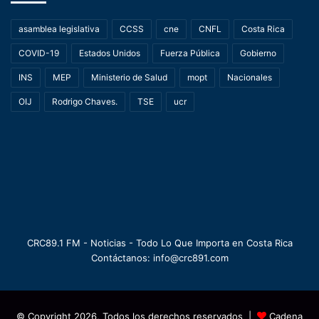
asamblea legislativa
CCSS
cne
CNFL
Costa Rica
COVID-19
Estados Unidos
Fuerza Pública
Gobierno
INS
MEP
Ministerio de Salud
mopt
Nacionales
OIJ
Rodrigo Chaves.
TSE
ucr
CRC89.1 FM - Noticias - Todo Lo Que Importa en Costa Rica
Contáctanos: info@crc891.com
© Copyright 2026, Todos los derechos reservados |
Cadena