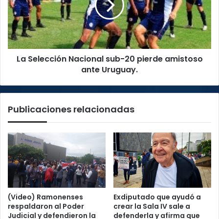
20
pierde
amistoso
ante
Uruguay.
La Selección Nacional sub-20 pierde amistoso
ante Uruguay.
Publicaciones relacionadas
(Video) Ramonenses
Exdiputado que ayudó a
respaldaron al Poder
crear la Sala IV sale a
Judicial y defendieron la
defenderla y afirma que