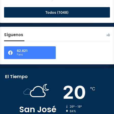
Todos (1048)
Síguenos
62.621
Fans
El Tiempo
20
℃
San José
26º - 18º
84%