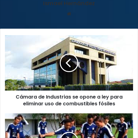
Ismael Hernández
Sitio
web
Cámara
de
Industrias
se
opone
a
ley
para
eliminar
Cámara de Industrias se opone a ley para
uso
de
eliminar uso de combustibles fósiles
combustibles
fósiles
La
Selección
Nacional
sub-