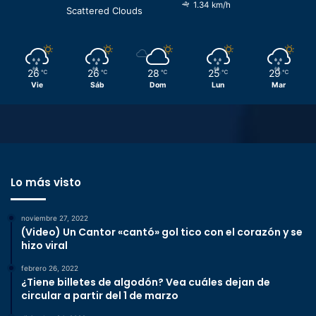
1.34 km/h
Scattered Clouds
26
26
28
25
29
℃
℃
℃
℃
℃
Vie
Sáb
Dom
Lun
Mar
Lo más visto
noviembre 27, 2022
(Video) Un Cantor «cantó» gol tico con el corazón y se
hizo viral
febrero 26, 2022
¿Tiene billetes de algodón? Vea cuáles dejan de
circular a partir del 1 de marzo