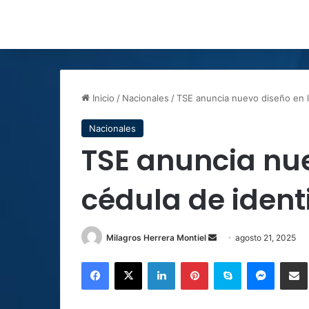
Inicio
/
Nacionales
/
TSE anuncia nuevo diseño en l
Nacionales
TSE anuncia nue
cédula de ident
Send
Milagros Herrera Montiel
agosto 21, 2025
an
Facebook
X
LinkedIn
Pinterest
Skype
Messen
C
email