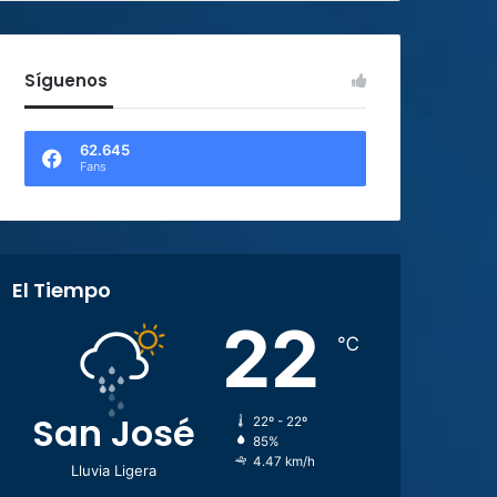
Síguenos
62.645
Fans
El Tiempo
22
℃
San José
22º - 22º
85%
4.47 km/h
Lluvia Ligera