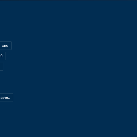
cne
19
haves.