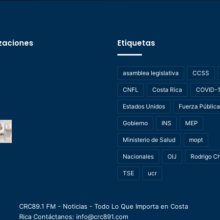
zaciones
Etiquetas
asamblea legislativa
CCSS
CNFL
Costa Rica
COVID-
Estados Unidos
Fuerza Pública
Gobierno
INS
MEP
Ministerio de Salud
mopt
Nacionales
OIJ
Rodrigo C
TSE
ucr
CRC89.1 FM - Noticias - Todo Lo Que Importa en Costa
Rica Contáctanos: info@crc891.com