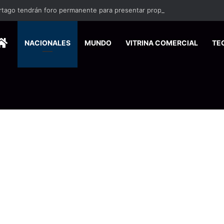
rtago tendrán foro permanente para presentar propuestas
HOME
NACIONALES
MUNDO
VITRINA COMERCIAL
TE