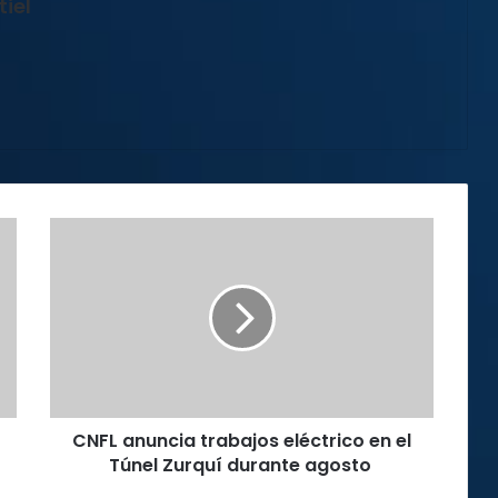
iel
CNFL
anuncia
trabajos
eléctrico
en
el
Túnel
Zurquí
durante
CNFL anuncia trabajos eléctrico en el
agosto
Túnel Zurquí durante agosto