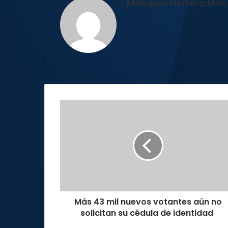
Milagros Herrera Mont
Más
43
mil
nuevos
votantes
aún
no
solicitan
su
Más 43 mil nuevos votantes aún no
cédula
de
solicitan su cédula de identidad
identidad