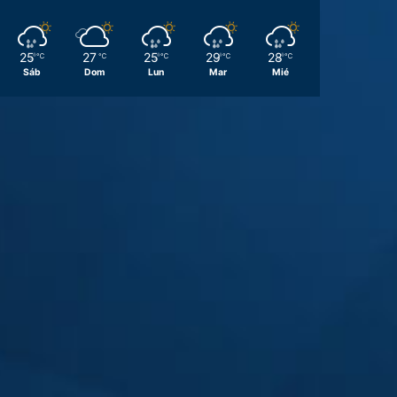
25
27
25
29
28
℃
℃
℃
℃
℃
Sáb
Dom
Lun
Mar
Mié