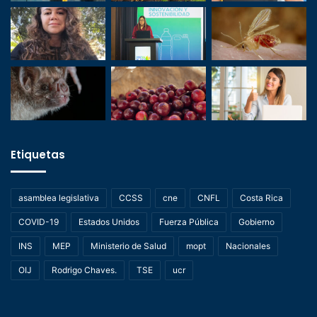
Etiquetas
asamblea legislativa
CCSS
cne
CNFL
Costa Rica
COVID-19
Estados Unidos
Fuerza Pública
Gobierno
INS
MEP
Ministerio de Salud
mopt
Nacionales
OIJ
Rodrigo Chaves.
TSE
ucr