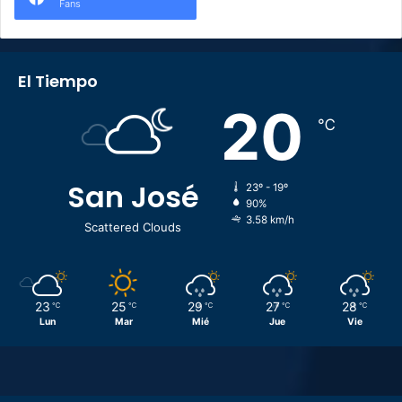
Fans
El Tiempo
20
℃
San José
23º - 19º
90%
3.58 km/h
Scattered Clouds
23
25
29
27
28
℃
℃
℃
℃
℃
Lun
Mar
Mié
Jue
Vie