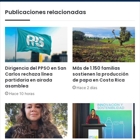
mundo
Publicaciones relacionadas
por
el
covid-
19
Dirigencia del PPSO en San
Más de 1.150 familias
Carlos rechaza línea
sostienen la producción
partidaria en airada
de papa en Costa Rica
asamblea
Hace 2 días
Hace 10 horas