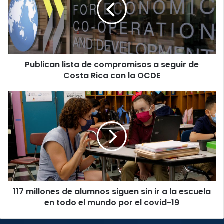
compromisos
a
seguir
de
Costa
Rica
Publican lista de compromisos a seguir de
con
la
Costa Rica con la OCDE
OCDE
117
millones
de
alumnos
siguen
sin
ir
a
la
117 millones de alumnos siguen sin ir a la escuela
escuela
en
en todo el mundo por el covid-19
todo
el