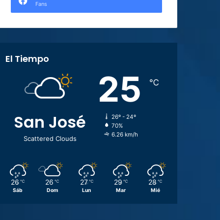
Fans
El Tiempo
25
℃
San José
26º - 24º
70%
6.26 km/h
Scattered Clouds
26
26
27
29
28
℃
℃
℃
℃
℃
Sáb
Dom
Lun
Mar
Mié