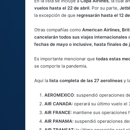
En la lista se incluye a
Copa Airlines
, la cual a
vuelos hasta el 22 de abril
. Por su parte,
Jetb
la excepción de que
regresarán hasta el 12 de
Otras compañías como
American Airlines, Brit
cancelarán todos sus viajes internacionales
e
fechas de mayo o inclusive
,
hasta finales de 
Es importante mencionar que
todas estas med
se comporte la pandemia.
Aquí la
lista completa de las 27 aerolíneas
y l
AEROMEXICO
: suspendió operaciones del
AIR CANADA:
operará su último vuelo el 
AIR FRANCE:
mantiene sus operaciones h
AIR PANAMA:
suspendió operaciones desd
AIR TRANSAT:
la última operación será e