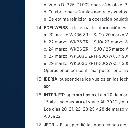
c. Vuelo DL325-DL902 operará hasta el 31
d. En abril operará únicamente los vuelos
e. Se estima reiniciar la operación paulat
EDELWEISS
: a la fecha, la información es 
a. 20 marzo: WK36 ZRH-SJO / 20 marzo
b. 22 marzo: WK36 ZRH-SJO/ 23 marzo
c. 24 marzo: WK36 ZRH-SJO / 25 marzo
d. 27 marzo: WK5036 ZRH-SJO/WK37 S
e. 29 marzo: WK5036 ZRH-SJO/WK37 S
Operaciones por confirmar posterior a la 
IBERIA
: suspenderá los vuelos en las fec
abril.
INTERJET
: operará hasta el día 20 de mar
13 abril solo estará el vuelo AIJ3920 y el
Los días 20, 21, 22, 23,25 y 28 de marzo y
AIJ3922.
JETBLUE
: suspendió las operaciones desd