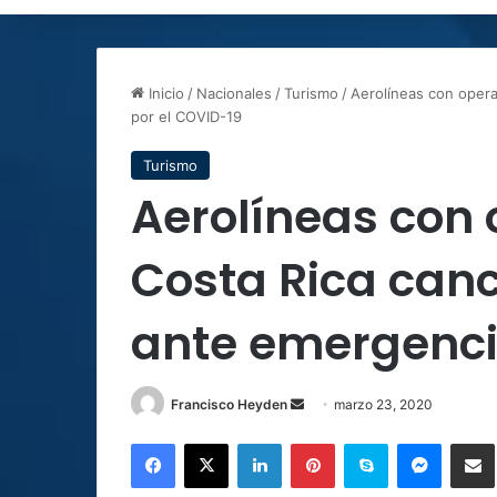
Inicio
/
Nacionales
/
Turismo
/
Aerolíneas con opera
por el COVID-19
Turismo
Aerolíneas con
Costa Rica canc
ante emergenci
Send
Francisco Heyden
marzo 23, 2020
an
Facebook
X
LinkedIn
Pinterest
Skype
Messen
C
email