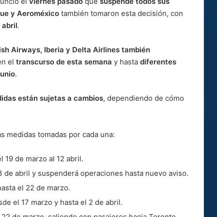
nunció el
viernes pasado
que
suspende todos sus
lue y Aeroméxico
también tomaron esta decisión, con
 abril
.
ish Airways, Iberia y Delta Airlines también
n el
transcurso de esta semana
y hasta
diferentes
junio
.
idas están sujetas a cambios
, dependiendo de cómo
as medidas tomadas por cada una:
 19 de marzo al 12 abril.
3 de abril y suspenderá operaciones hasta nuevo aviso.
asta el 22 de marzo.
e el 17 marzo y hasta el 2 de abril.
l 22 de marzo, saliendo con pasajeros hacia Toronto,