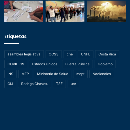
Etiquetas
asamblea legislativa
CCSS
cne
CNFL
Costa Rica
COVID-19
Estados Unidos
Fuerza Pública
Gobierno
INS
MEP
Ministerio de Salud
mopt
Nacionales
OIJ
Rodrigo Chaves.
TSE
ucr