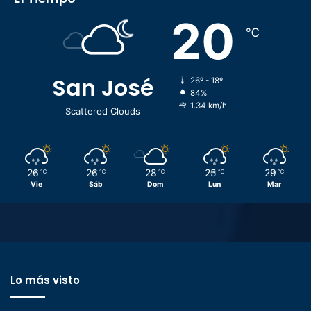
20
℃
San José
26º - 18º
84%
1.34 km/h
Scattered Clouds
26
26
28
25
29
℃
℃
℃
℃
℃
Vie
Sáb
Dom
Lun
Mar
Lo más visto