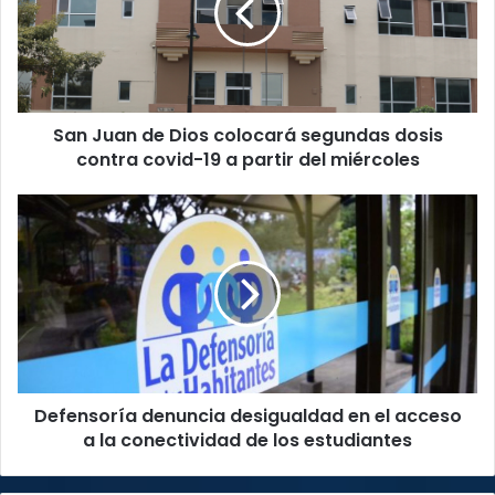
colocará
segundas
dosis
contra
covid-
San Juan de Dios colocará segundas dosis
19
a
contra covid-19 a partir del miércoles
partir
del
Defensoría
miércoles
denuncia
desigualdad
en
el
acceso
a
la
conectividad
Defensoría denuncia desigualdad en el acceso
de
los
a la conectividad de los estudiantes
estudiantes