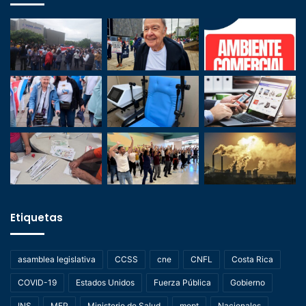
Etiquetas
asamblea legislativa
CCSS
cne
CNFL
Costa Rica
COVID-19
Estados Unidos
Fuerza Pública
Gobierno
INS
MEP
Ministerio de Salud
mopt
Nacionales