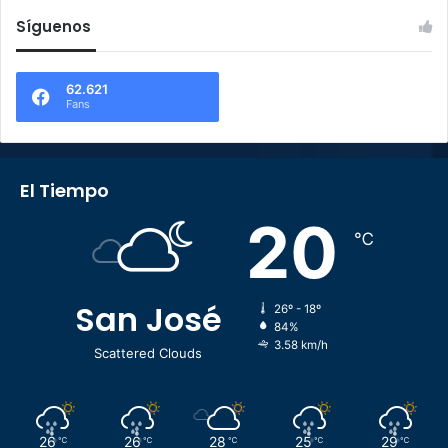
Síguenos
62.621
Fans
El Tiempo
20
℃
San José
26º - 18º
84%
3.58 km/h
Scattered Clouds
26
26
28
25
29
℃
℃
℃
℃
℃