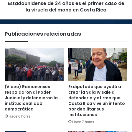
Estadounidense de 34 años es el primer caso de
la
viruela
la viruela del mono en Costa Rica
del
mono
en
Publicaciones relacionadas
Costa
Rica
(Video) Ramonenses
Exdiputado que ayudó a
respaldaron al Poder
crear la Sala IV sale a
Judicial y defendieron la
defenderla y afirma que
institucionalidad
Costa Rica vive un intento
democrática
por debilitar sus
instituciones
Hace 6 horas
Hace 7 horas