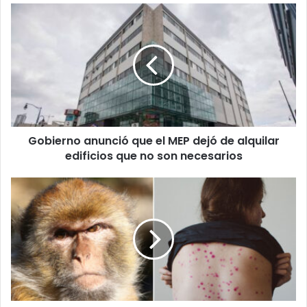
Gobierno
anunció
que
el
MEP
dejó
de
alquilar
edificios
Gobierno anunció que el MEP dejó de alquilar
que
no
edificios que no son necesarios
son
necesarios
Estadounidense
de
34
años
es
el
primer
caso
de