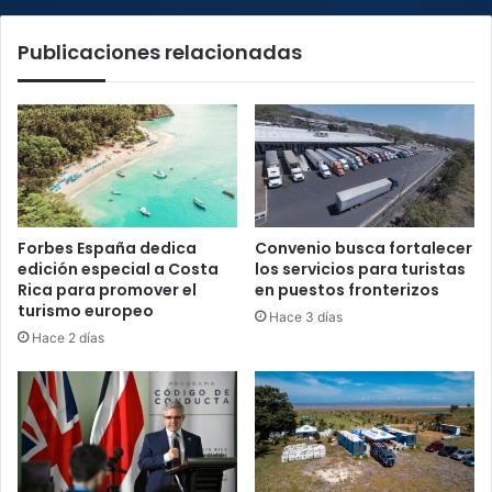
último
mes
Publicaciones relacionadas
Forbes España dedica
Convenio busca fortalecer
edición especial a Costa
los servicios para turistas
Rica para promover el
en puestos fronterizos
turismo europeo
Hace 3 días
Hace 2 días