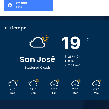
62.660
Fans
El Tiempo
19
℃
San José
26º - 19º
89%
2.68 km/h
Scattered Clouds
26
26
27
27
26
℃
℃
℃
℃
℃
Sáb
Dom
Lun
Mar
Mié