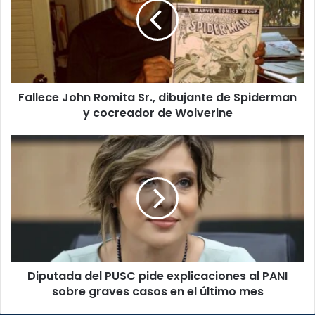
Sr.,
dibujante
de
Spiderman
y
cocreador
Fallece John Romita Sr., dibujante de Spiderman
de
Wolverine
y cocreador de Wolverine
Diputada
del
PUSC
pide
explicaciones
al
PANI
sobre
graves
Diputada del PUSC pide explicaciones al PANI
casos
en
sobre graves casos en el último mes
el