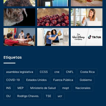
Etiquetas
asamblea legislativa
CCSS
cne
CNFL
Costa Rica
COVID-19
Estados Unidos
Fuerza Pública
Gobierno
INS
MEP
Ministerio de Salud
mopt
Nacionales
OIJ
Rodrigo Chaves.
TSE
ucr