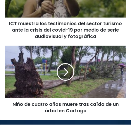
turismo
ante
la
ICT muestra los testimonios del sector turismo
crisis
del
ante la crisis del covid-19 por medio de serie
covid-
audiovisual y fotográfica
19
por
Niño
medio
de
de
cuatro
serie
años
audiovisual
muere
y
tras
fotográfica
caída
de
un
Niño de cuatro años muere tras caída de un
árbol
en
árbol en Cartago
Cartago