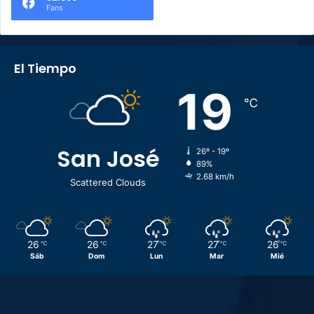
Fans
El Tiempo
19
℃
San José
26º - 19º
89%
2.68 km/h
Scattered Clouds
26
26
27
27
26
℃
℃
℃
℃
℃
Sáb
Dom
Lun
Mar
Mié