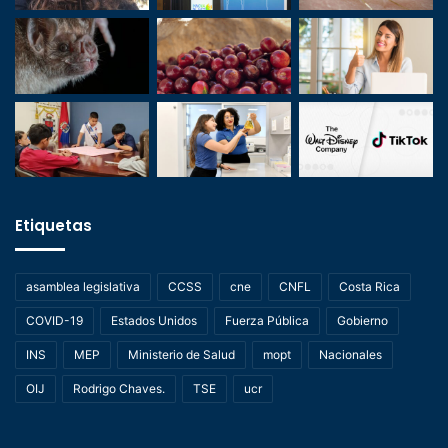
Etiquetas
asamblea legislativa
CCSS
cne
CNFL
Costa Rica
COVID-19
Estados Unidos
Fuerza Pública
Gobierno
INS
MEP
Ministerio de Salud
mopt
Nacionales
OIJ
Rodrigo Chaves.
TSE
ucr