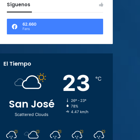
Síguenos
62.660
Fans
El Tiempo
23
℃
San José
26º - 23º
78%
4.47 km/h
Scattered Clouds