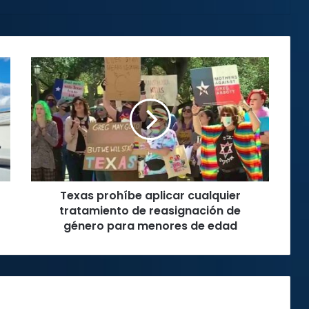
Texas
prohíbe
aplicar
cualquier
tratamiento
de
reasignación
de
género
Texas prohíbe aplicar cualquier
para
menores
tratamiento de reasignación de
de
género para menores de edad
edad