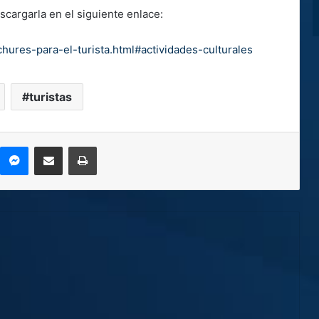
scargarla en el siguiente enlace:
chures-para-el-turista.html#actividades-culturales
turistas
kype
Messenger
Compartir por correo electrónico
Imprimir