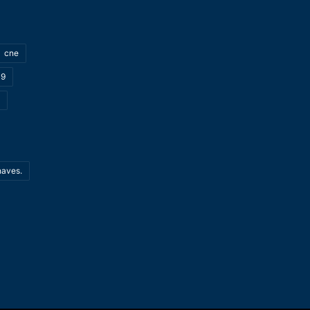
cne
19
haves.