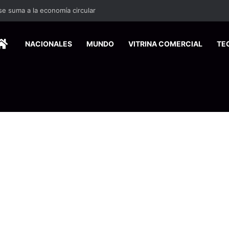
 se suma a la economía circular
HOME
NACIONALES
MUNDO
VITRINA COMERCIAL
TE