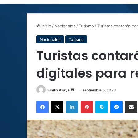
Inicio
/
Nacionales
/
Turismo
/
Turistas contarán con
Nacionales
Turismo
Turistas contar
digitales para 
Send
Emilio Araya
septiembre 5, 2023
an
Facebook
X
LinkedIn
Pinterest
Skype
Messen
C
email