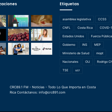
zaciones
Etiquetas
asamblea legislativa
CCSS
CNFL
Costa Rica
COVID-
Estados Unidos
Fuerza Pública
Gobierno
INS
MEP
Ministerio de Salud
mopt
Nacionales
OIJ
Rodrigo C
TSE
ucr
CRC89.1 FM - Noticias - Todo Lo Que Importa en Costa
Rica Contáctanos: info@crc891.com