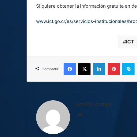
Si quiere obtener la información gratuita en de
www.ict.go.cr/es/servicios-institucionales/bro
ICT
Facebook
X
LinkedIn
Pinterest
S
Compartir
Emilio Araya
Sitio
web