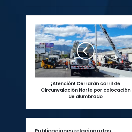
¡Atención!
Cerrarán
carril
de
Circunvalación
Norte
por
colocación
de
¡Atención! Cerrarán carril de
alumbrado
Circunvalación Norte por colocación
de alumbrado
Publicaciones relacionadas