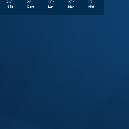
26
26
27
29
28
℃
℃
℃
℃
℃
Sáb
Dom
Lun
Mar
Mié