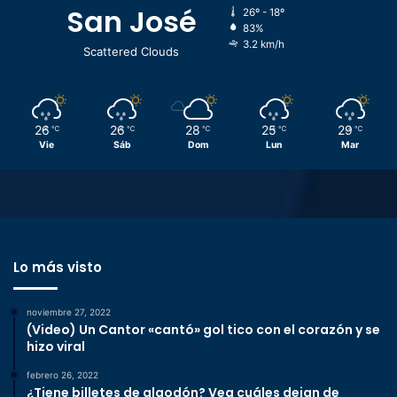
San José
26º - 18º
83%
3.2 km/h
Scattered Clouds
26
26
28
25
29
℃
℃
℃
℃
℃
Vie
Sáb
Dom
Lun
Mar
Lo más visto
noviembre 27, 2022
(Video) Un Cantor «cantó» gol tico con el corazón y se
hizo viral
febrero 26, 2022
¿Tiene billetes de algodón? Vea cuáles dejan de