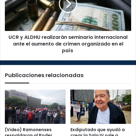
seminario
internacional
ante
el
aumento
UCR y ALDHU realizarán seminario internacional
de
crimen
ante el aumento de crimen organizado en el
organizado
país
en
el
país
Publicaciones relacionadas
(Video) Ramonenses
Exdiputado que ayudó a
respaldaron al Poder
crear la Sala IV sale a