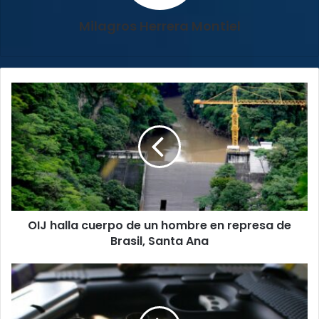
Milagros Herrera Montiel
OIJ
halla
cuerpo
de
un
hombre
en
represa
de
OIJ halla cuerpo de un hombre en represa de
Brasil,
Santa
Brasil, Santa Ana
Ana
UCR
y
ALDHU
realizarán