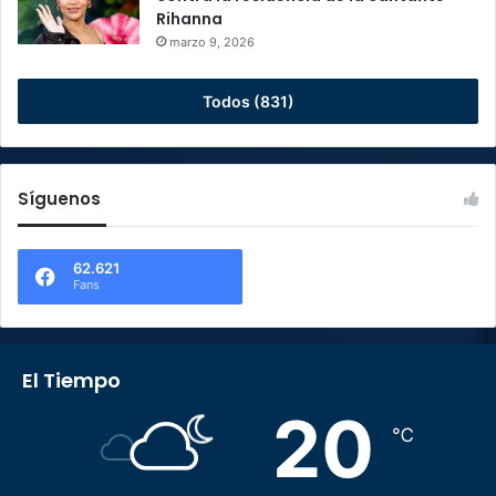
Rihanna
marzo 9, 2026
Todos (831)
Síguenos
62.621
Fans
El Tiempo
20
℃