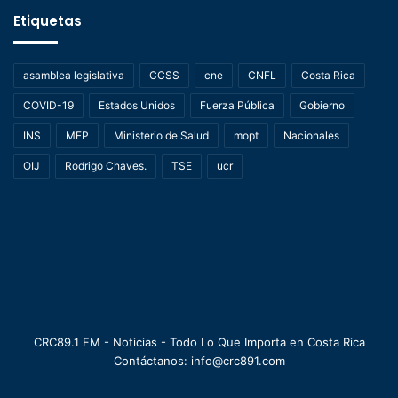
Etiquetas
asamblea legislativa
CCSS
cne
CNFL
Costa Rica
COVID-19
Estados Unidos
Fuerza Pública
Gobierno
INS
MEP
Ministerio de Salud
mopt
Nacionales
OIJ
Rodrigo Chaves.
TSE
ucr
CRC89.1 FM - Noticias - Todo Lo Que Importa en Costa Rica
Contáctanos: info@crc891.com