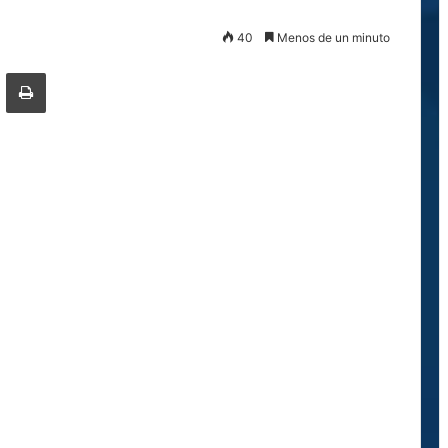
40
Menos de un minuto
ger
ompartir por correo electrónico
Imprimir