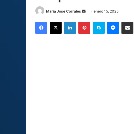
Send
Maria Jose Corrales
enero 15, 2025
an
Facebook
X
LinkedIn
Pinterest
Skype
Messen
C
email