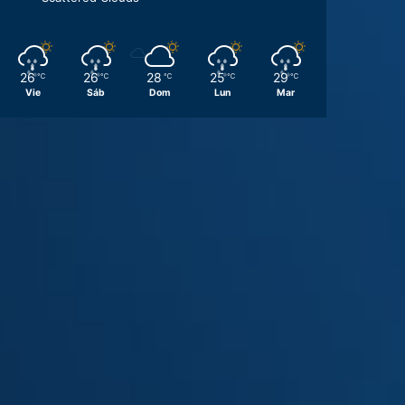
26
26
28
25
29
℃
℃
℃
℃
℃
Vie
Sáb
Dom
Lun
Mar