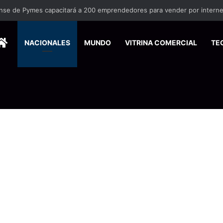
nse de Pymes capacitará a 200 emprendedores para vender por interne
HOME
NACIONALES
MUNDO
VITRINA COMERCIAL
TE