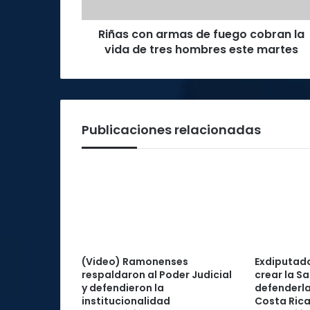
vida
de
Riñas con armas de fuego cobran la
tres
hombres
vida de tres hombres este martes
este
martes
Publicaciones relacionadas
(Video) Ramonenses
Exdiputad
respaldaron al Poder Judicial
crear la Sa
y defendieron la
defenderla
institucionalidad
Costa Rica