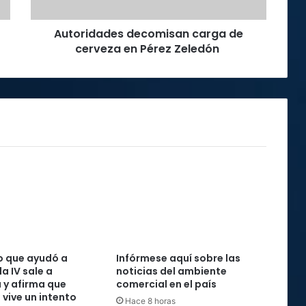
Zeledón
Autoridades decomisan carga de
cerveza en Pérez Zeledón
o que ayudó a
Infórmese aquí sobre las
la IV sale a
noticias del ambiente
 y afirma que
comercial en el país
 vive un intento
Hace 8 horas