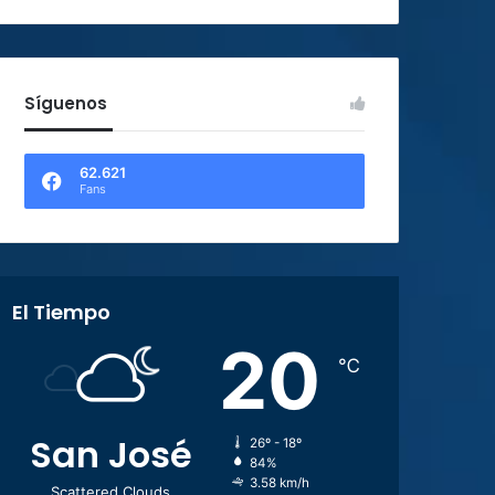
Síguenos
62.621
Fans
El Tiempo
20
℃
San José
26º - 18º
84%
3.58 km/h
Scattered Clouds