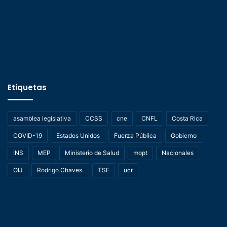
Etiquetas
asamblea legislativa
CCSS
cne
CNFL
Costa Rica
COVID-19
Estados Unidos
Fuerza Pública
Gobierno
INS
MEP
Ministerio de Salud
mopt
Nacionales
OIJ
Rodrigo Chaves.
TSE
ucr