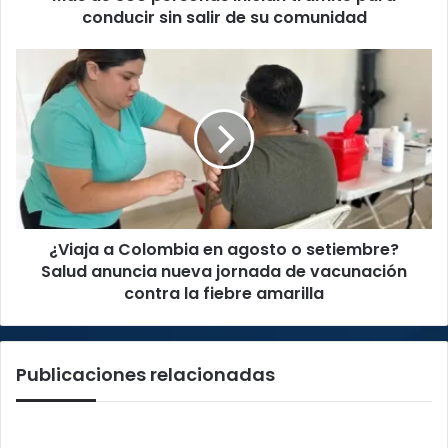
de
conducir sin salir de su comunidad
su
comunidad
¿Viaja
a
Colombia
en
agosto
o
setiembre?
Salud
anuncia
¿Viaja a Colombia en agosto o setiembre?
nueva
jornada
Salud anuncia nueva jornada de vacunación
de
contra la fiebre amarilla
vacunación
contra
la
Publicaciones relacionadas
fiebre
amarilla