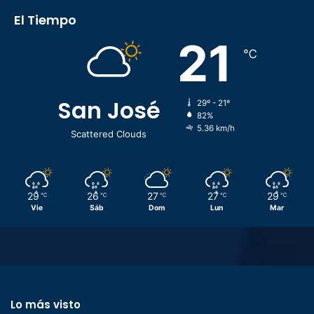
El Tiempo
21
℃
San José
29º - 21º
82%
5.36 km/h
Scattered Clouds
29
26
27
27
29
℃
℃
℃
℃
℃
Vie
Sáb
Dom
Lun
Mar
Lo más visto