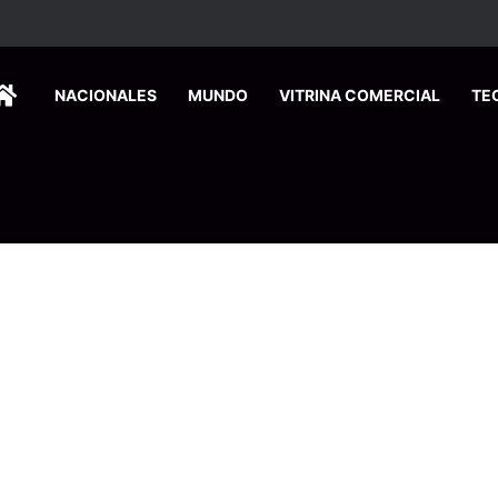
ados ingresan a hospital de Nicoya y matan a paciente a balazos
HOME
NACIONALES
MUNDO
VITRINA COMERCIAL
TE