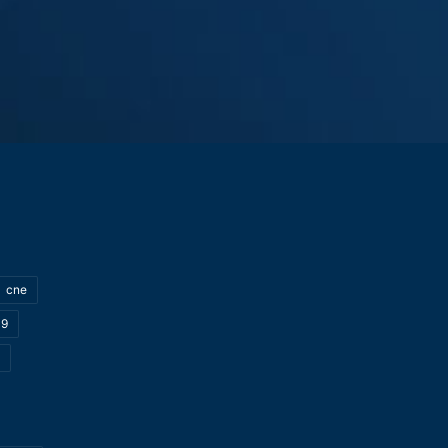
cne
19