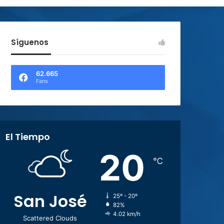
Síguenos
62.665
Fans
El Tiempo
20
℃
San José
25º - 20º
82%
4.02 km/h
Scattered Clouds