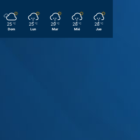
25
25
29
28
28
℃
℃
℃
℃
℃
Dom
Lun
Mar
Mié
Jue