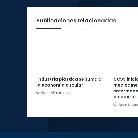
papa
Francisco
Publicaciones relacionadas
Industria plástica se suma a
CCSS inici
la economía circular
medicamen
enfermeda
Hace 36 minutos
picaduras 
Hace 2 hor