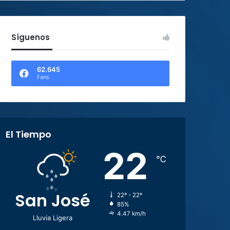
Síguenos
62.645
Fans
El Tiempo
22
℃
San José
22º - 22º
85%
4.47 km/h
Lluvia Ligera