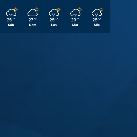
25
27
25
29
28
℃
℃
℃
℃
℃
Sáb
Dom
Lun
Mar
Mié