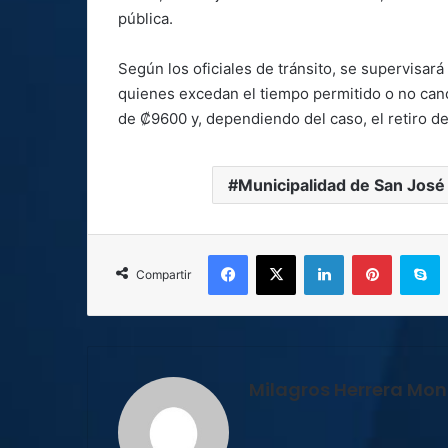
pública.
Según los oficiales de tránsito, se supervisar
quienes excedan el tiempo permitido o no can
de ₡9600 y, dependiendo del caso, el retiro de
Municipalidad de San José
Facebook
X
LinkedIn
Pinterest
S
Compartir
Milagros Herrera Mont