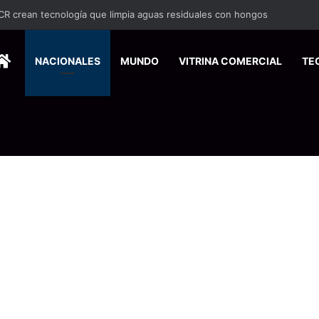
UCR crean tecnología que limpia aguas residuales con hongos
HOME
NACIONALES
MUNDO
VITRINA COMERCIAL
TE