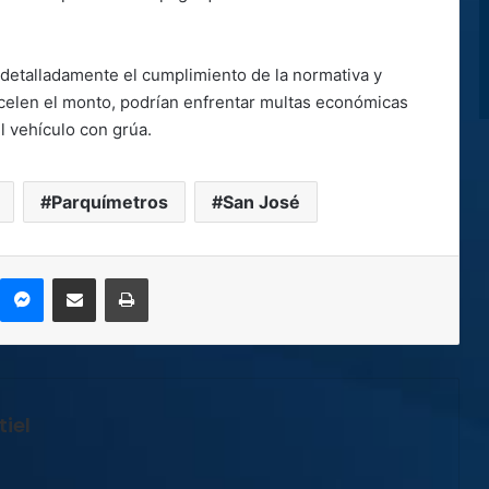
á detalladamente el cumplimiento de la normativa y
celen el monto, podrían enfrentar multas económicas
l vehículo con grúa.
Parquímetros
San José
kype
Messenger
Compartir por correo electrónico
Imprimir
iel