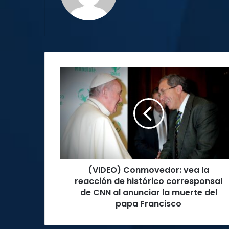
(VIDEO)
Conmovedor:
vea
la
reacción
de
histórico
corresponsal
de
(VIDEO) Conmovedor: vea la
CNN
al
reacción de histórico corresponsal
anunciar
de CNN al anunciar la muerte del
la
papa Francisco
muerte
del