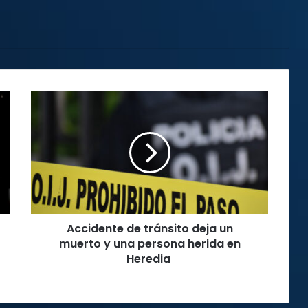
Accidente
de
tránsito
deja
un
muerto
y
una
persona
Accidente de tránsito deja un
herida
en
muerto y una persona herida en
Heredia
Heredia