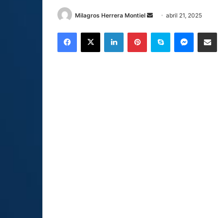
Send
Milagros Herrera Montiel
abril 21, 2025
an
Facebook
X
LinkedIn
Pinterest
Skype
Messen
C
email