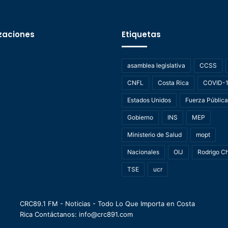
zaciones
Etiquetas
asamblea legislativa
CCSS
CNFL
Costa Rica
COVID-
Estados Unidos
Fuerza Pública
Gobierno
INS
MEP
Ministerio de Salud
mopt
Nacionales
OIJ
Rodrigo C
TSE
ucr
CRC89.1 FM - Noticias - Todo Lo Que Importa en Costa
Rica Contáctanos: info@crc891.com