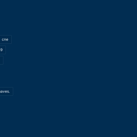
cne
19
haves.