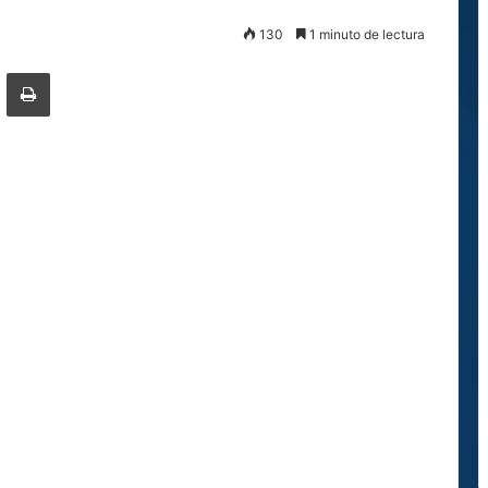
130
1 minuto de lectura
ger
ompartir por correo electrónico
Imprimir