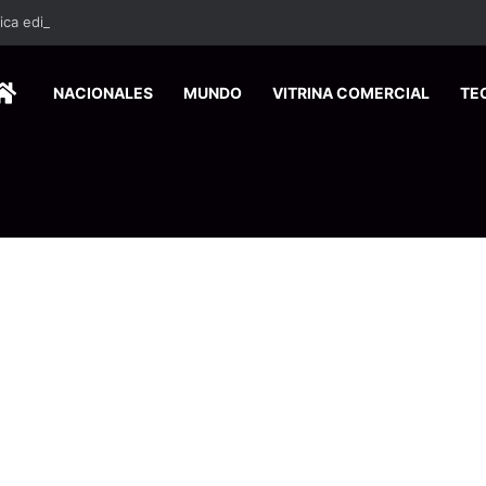
ca edición especial a Costa Rica para promover el turismo europeo
HOME
NACIONALES
MUNDO
VITRINA COMERCIAL
TE