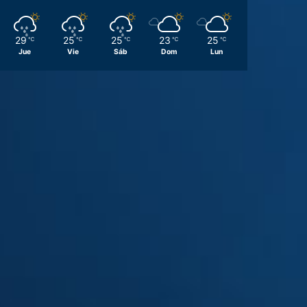
29
25
25
23
25
℃
℃
℃
℃
℃
Jue
Vie
Sáb
Dom
Lun