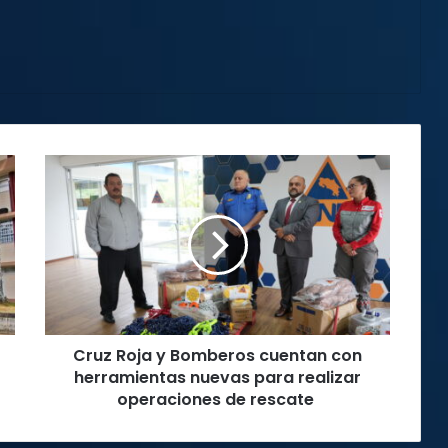
Cruz
Roja
y
Bomberos
cuentan
con
herramientas
nuevas
para
Cruz Roja y Bomberos cuentan con
realizar
operaciones
herramientas nuevas para realizar
de
operaciones de rescate
rescate