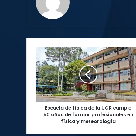
Escuela
de
física
de
la
UCR
cumple
50
años
Escuela de física de la UCR cumple
de
formar
50 años de formar profesionales en
profesionales
física y meteorología
en
física