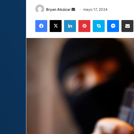
Send
Bryan Alcázar
mayo 17, 2024
an
Facebook
X
LinkedIn
Pinterest
Skype
Messen
C
email