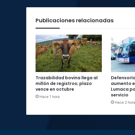
y
meteorología
Publicaciones relacionadas
Trazabilidad bovina llega al
Defensoría
millón de registros; plazo
aumento e
vence en octubre
Lumaca por
servicio
Hace 1 hora
Hace 2 hor