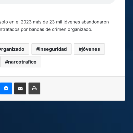
solo en el 2023 más de 23 mil jóvenes abandonaron
ontratados por bandas de crimen organizado.
Organizado
inseguridad
jóvenes
narcotrafico
kype
Messenger
Compartir por correo electrónico
Imprimir