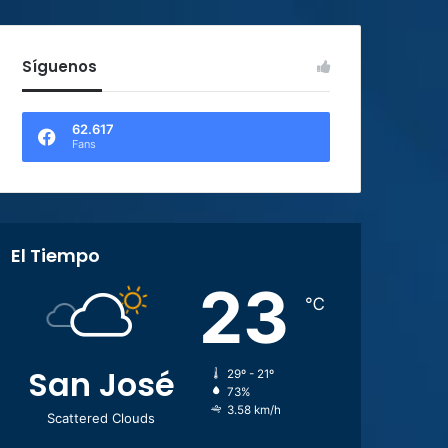
Síguenos
62.617
Fans
El Tiempo
23
℃
San José
29º - 21º
73%
3.58 km/h
Scattered Clouds