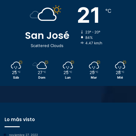
21
℃
San José
23º - 20º
84%
4.47 km/h
Scattered Clouds
25
27
25
29
28
℃
℃
℃
℃
℃
Sáb
Dom
Lun
Mar
Mié
Lo más visto
noviembre 27, 2022