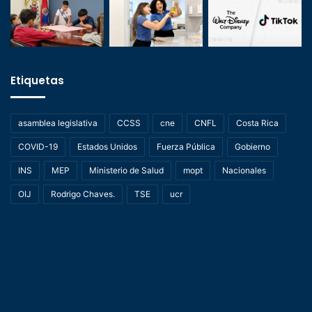
Etiquetas
asamblea legislativa
CCSS
cne
CNFL
Costa Rica
COVID-19
Estados Unidos
Fuerza Pública
Gobierno
INS
MEP
Ministerio de Salud
mopt
Nacionales
OIJ
Rodrigo Chaves.
TSE
ucr