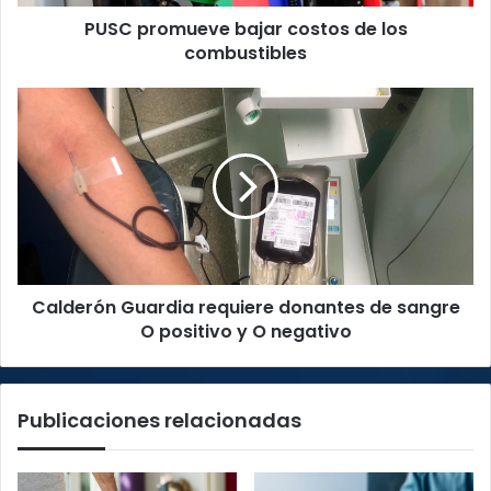
PUSC promueve bajar costos de los
combustibles
Calderón
Guardia
requiere
donantes
de
sangre
O
positivo
y
Calderón Guardia requiere donantes de sangre
O
negativo
O positivo y O negativo
Publicaciones relacionadas