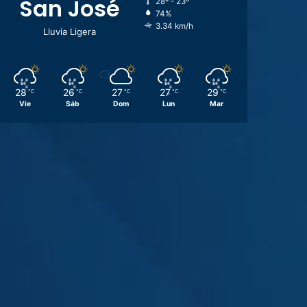
San José
28º - 23º
74%
3.34 km/h
Lluvia Ligera
28
26
27
27
29
℃
℃
℃
℃
℃
Vie
Sáb
Dom
Lun
Mar