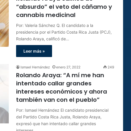
“absurdo” el veto del cáñamo y
cannabis medicinal
Por: Valeria Sánchez Q. El candidato a la
presidencia por el Partido Costa Rica Justa (PCJ),
Rolando Araya, calificó de…
Leer más »
Ismael Hernández
enero 27, 2022
249
Rolando Araya: “A mí me han
intentado callar grandes
intereses económicos y ahora
también van con el pueblo”
Por: Ismael Hernández El candidato presidencial
del Partido Costa Rica Justa, Rolando Araya,
expresó que han intentado callar grandes
intereses…