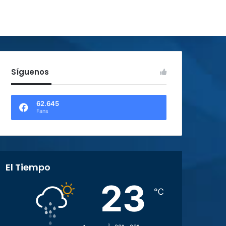
Síguenos
62.645
Fans
El Tiempo
23
℃