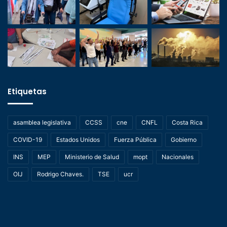
Etiquetas
asamblea legislativa
CCSS
cne
CNFL
Costa Rica
COVID-19
Estados Unidos
Fuerza Pública
Gobierno
INS
MEP
Ministerio de Salud
mopt
Nacionales
OIJ
Rodrigo Chaves.
TSE
ucr