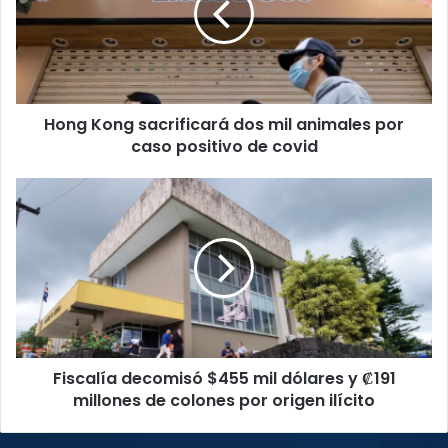
mil
animales
por
caso
positivo
Hong Kong sacrificará dos mil animales por
de
covid
caso positivo de covid
Fiscalía
decomisó
$455
mil
dólares
y
₡191
millones
de
Fiscalía decomisó $455 mil dólares y ₡191
colones
por
millones de colones por origen ilícito
origen
ilícito