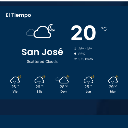
El Tiempo
20
℃
San José
26º - 18º
85%
3.13 km/h
Scattered Clouds
26
26
28
25
29
℃
℃
℃
℃
℃
Vie
Sáb
Dom
Lun
Mar