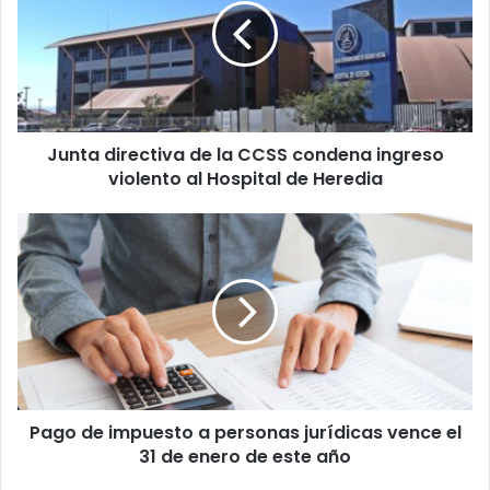
la
CCSS
condena
ingreso
violento
al
Junta directiva de la CCSS condena ingreso
Hospital
de
violento al Hospital de Heredia
Heredia
Pago
de
impuesto
a
personas
jurídicas
vence
el
31
Pago de impuesto a personas jurídicas vence el
de
enero
31 de enero de este año
de