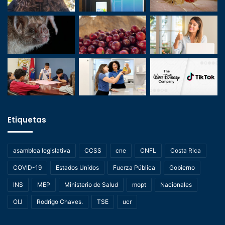
Etiquetas
asamblea legislativa
CCSS
cne
CNFL
Costa Rica
COVID-19
Estados Unidos
Fuerza Pública
Gobierno
INS
MEP
Ministerio de Salud
mopt
Nacionales
OIJ
Rodrigo Chaves.
TSE
ucr