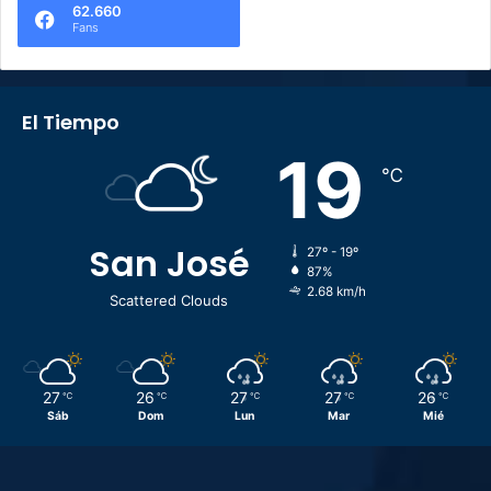
62.660
Fans
El Tiempo
19
℃
San José
27º - 19º
87%
2.68 km/h
Scattered Clouds
27
26
27
27
26
℃
℃
℃
℃
℃
Sáb
Dom
Lun
Mar
Mié