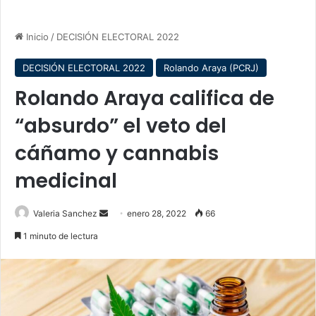
Inicio
/
DECISIÓN ELECTORAL 2022
DECISIÓN ELECTORAL 2022
Rolando Araya (PCRJ)
Rolando Araya califica de
“absurdo” el veto del
cáñamo y cannabis
medicinal
Send
Valeria Sanchez
enero 28, 2022
66
an
1 minuto de lectura
email