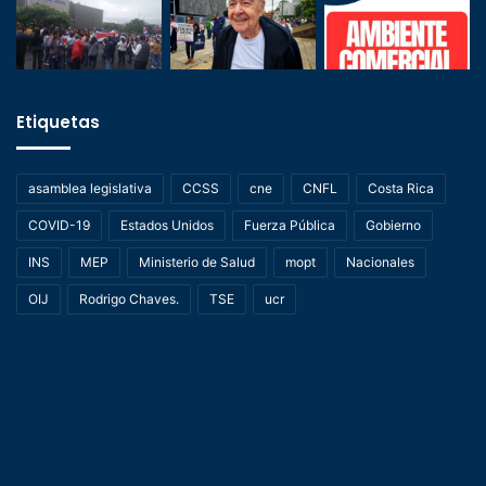
Etiquetas
asamblea legislativa
CCSS
cne
CNFL
Costa Rica
COVID-19
Estados Unidos
Fuerza Pública
Gobierno
INS
MEP
Ministerio de Salud
mopt
Nacionales
OIJ
Rodrigo Chaves.
TSE
ucr