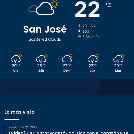
22
℃
San José
29º - 22º
83%
5.36 km/h
Scattered Clouds
29
26
27
27
29
℃
℃
℃
℃
℃
Vie
Sáb
Dom
Lun
Mar
Lo más visto
noviembre 27, 2022
(Video) Un Cantor «cantó» gol tico con el corazón y se