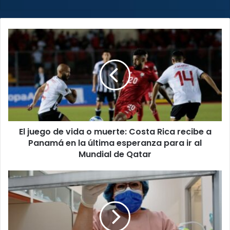
web
El
juego
de
vida
o
muerte:
Costa
Rica
recibe
El juego de vida o muerte: Costa Rica recibe a
a
Panamá
Panamá en la última esperanza para ir al
en
Mundial de Qatar
la
última
Madres
esperanza
alajuelenses
para
podrían
ir
convertirse
al
en
Mundial
donadoras