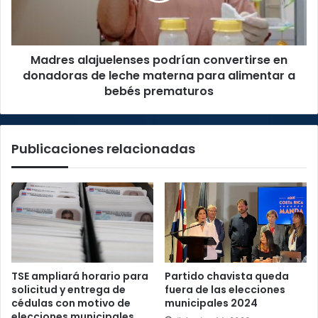
de
de
Qatar
leche
materna
Madres alajuelenses podrían convertirse en
para
alimentar
donadoras de leche materna para alimentar a
a
bebés prematuros
bebés
prematuros
Publicaciones relacionadas
TSE ampliará horario para
Partido chavista queda
solicitud y entrega de
fuera de las elecciones
cédulas con motivo de
municipales 2024
elecciones municipales