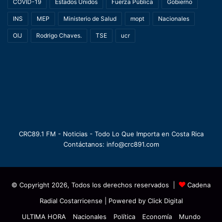
COVID-19
Estados Unidos
Fuerza Pública
Gobierno
INS
MEP
Ministerio de Salud
mopt
Nacionales
OIJ
Rodrigo Chaves.
TSE
ucr
CRC89.1 FM - Noticias - Todo Lo Que Importa en Costa Rica
Contáctanos: info@crc891.com
© Copyright 2026, Todos los derechos reservados |
Cadena
Radial Costarricense
| Powered by
Click Digital
ULTIMA HORA
Nacionales
Política
Economía
Mundo