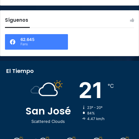
Síguenos
62.645
Fans
El Tiempo
21
℃
San José
23º - 20º
84%
4.47 km/h
Scattered Clouds