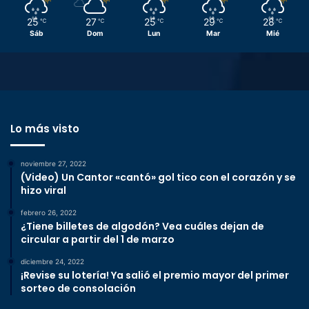
25
27
25
29
28
℃
℃
℃
℃
℃
Sáb
Dom
Lun
Mar
Mié
Lo más visto
noviembre 27, 2022
(Video) Un Cantor «cantó» gol tico con el corazón y se
hizo viral
febrero 26, 2022
¿Tiene billetes de algodón? Vea cuáles dejan de
circular a partir del 1 de marzo
diciembre 24, 2022
¡Revise su lotería! Ya salió el premio mayor del primer
sorteo de consolación