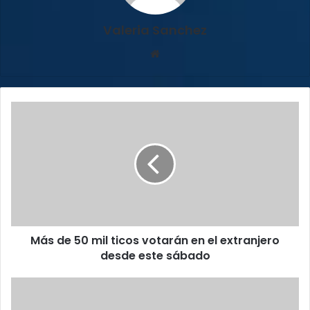
Valeria Sanchez
Sitio
web
Más
de
50
mil
ticos
votarán
en
el
extranjero
Más de 50 mil ticos votarán en el extranjero
desde
este
desde este sábado
sábado
16
acueductos