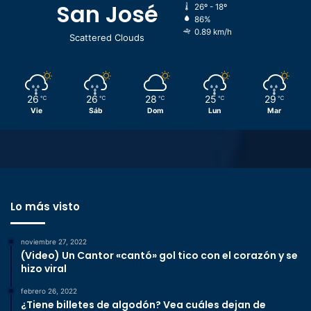
San José
26º - 18º
86%
0.89 km/h
Scattered Clouds
26
26
28
25
29
℃
℃
℃
℃
℃
Vie
Sáb
Dom
Lun
Mar
Lo más visto
noviembre 27, 2022
(Video) Un Cantor «cantó» gol tico con el corazón y se
hizo viral
febrero 26, 2022
¿Tiene billetes de algodón? Vea cuáles dejan de