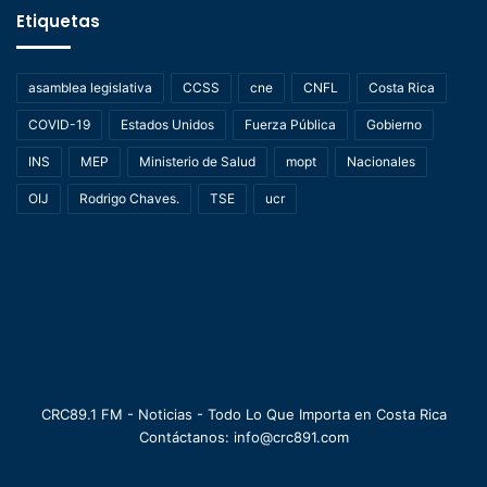
Etiquetas
asamblea legislativa
CCSS
cne
CNFL
Costa Rica
COVID-19
Estados Unidos
Fuerza Pública
Gobierno
INS
MEP
Ministerio de Salud
mopt
Nacionales
OIJ
Rodrigo Chaves.
TSE
ucr
CRC89.1 FM - Noticias - Todo Lo Que Importa en Costa Rica
Contáctanos: info@crc891.com