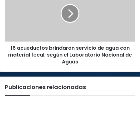
brindaron
servicio
de
agua
con
material
fecal,
16 acueductos brindaron servicio de agua con
según
el
material fecal, según el Laboratorio Nacional de
Laboratorio
Aguas
Nacional
de
Aguas
Publicaciones relacionadas