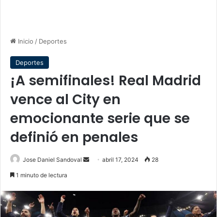
Inicio
/
Deportes
Deportes
¡A semifinales! Real Madrid
vence al City en
emocionante serie que se
definió en penales
Send
Jose Daniel Sandoval
abril 17, 2024
28
an
1 minuto de lectura
email