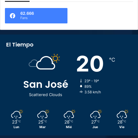
62.666
Fans
El Tiempo
20
℃
San José
23º - 19º
89%
3.58 km/h
Scattered Clouds
23
25
28
27
28
℃
℃
℃
℃
℃
Lun
Mar
Mié
Jue
Vie