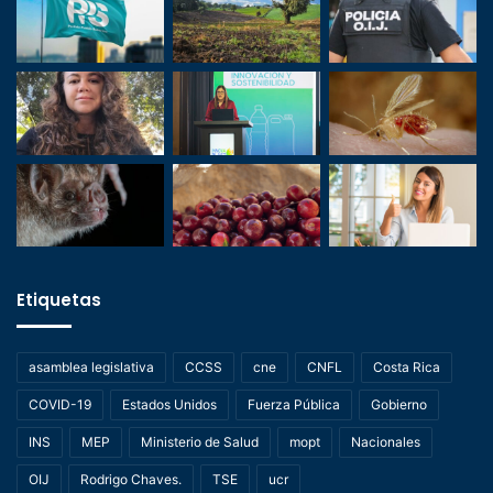
Etiquetas
asamblea legislativa
CCSS
cne
CNFL
Costa Rica
COVID-19
Estados Unidos
Fuerza Pública
Gobierno
INS
MEP
Ministerio de Salud
mopt
Nacionales
OIJ
Rodrigo Chaves.
TSE
ucr