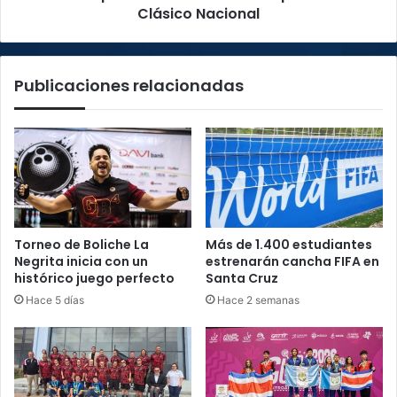
del
Clásico Nacional
torneo
a
vísperas
Publicaciones relacionadas
del
Clásico
Nacional
Torneo de Boliche La
Más de 1.400 estudiantes
Negrita inicia con un
estrenarán cancha FIFA en
histórico juego perfecto
Santa Cruz
Hace 5 días
Hace 2 semanas