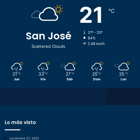
21
℃
San José
21º - 20º
84%
2.68 km/h
Scattered Clouds
21
33
27
25
25
℃
℃
℃
℃
℃
Jue
Vie
Sáb
Dom
Lun
Lo más visto
noviembre 27, 2022