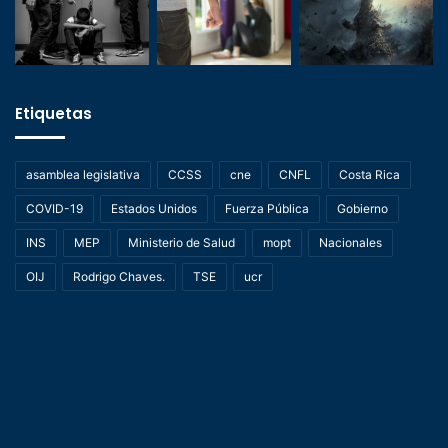
Etiquetas
asamblea legislativa
CCSS
cne
CNFL
Costa Rica
COVID-19
Estados Unidos
Fuerza Pública
Gobierno
INS
MEP
Ministerio de Salud
mopt
Nacionales
OIJ
Rodrigo Chaves.
TSE
ucr