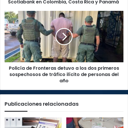
y
Scotiabank en Colombia, Costa Rica y Panamá
Panamá
Policía
de
Fronteras
detuvo
a
los
dos
primeros
sospechosos
Policía de Fronteras detuvo a los dos primeros
de
tráfico
sospechosos de tráfico ilícito de personas del
ilícito
año
de
personas
del
Publicaciones relacionadas
año