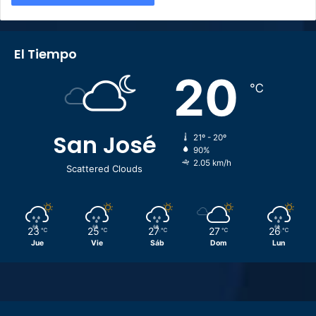
El Tiempo
20
℃
San José
21º - 20º
90%
2.05 km/h
Scattered Clouds
23
25
27
27
26
℃
℃
℃
℃
℃
Jue
Vie
Sáb
Dom
Lun