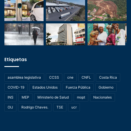
Etiquetas
asamblea legislativa
CCSS
cne
CNFL
Costa Rica
COVID-19
Estados Unidos
Fuerza Pública
Gobierno
INS
MEP
Ministerio de Salud
mopt
Nacionales
OIJ
Rodrigo Chaves.
TSE
ucr