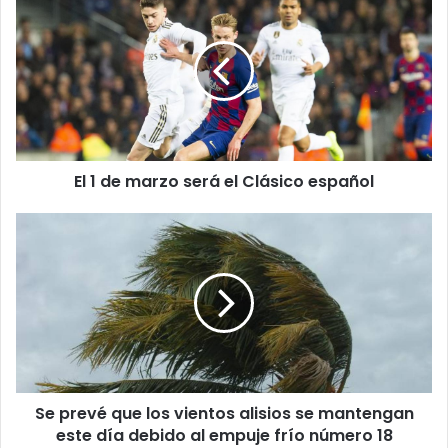
1
de
marzo
será
el
Clásico
español
El 1 de marzo será el Clásico español
Se
prevé
que
los
vientos
alisios
se
mantengan
este
Se prevé que los vientos alisios se mantengan
día
debido
este día debido al empuje frío número 18