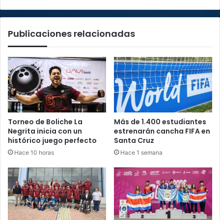
al
empuje
frío
Publicaciones relacionadas
número
18
Torneo de Boliche La
Más de 1.400 estudiantes
Negrita inicia con un
estrenarán cancha FIFA en
histórico juego perfecto
Santa Cruz
Hace 10 horas
Hace 1 semana