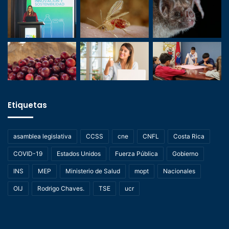
Etiquetas
asamblea legislativa
CCSS
cne
CNFL
Costa Rica
COVID-19
Estados Unidos
Fuerza Pública
Gobierno
INS
MEP
Ministerio de Salud
mopt
Nacionales
OIJ
Rodrigo Chaves.
TSE
ucr