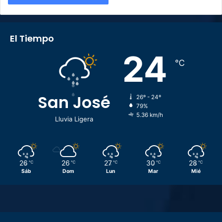
El Tiempo
24
℃
San José
26º - 24º
79%
5.36 km/h
Lluvia Ligera
26
26
27
30
28
℃
℃
℃
℃
℃
Sáb
Dom
Lun
Mar
Mié