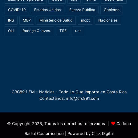
COVID-19
Estados Unidos
Fuerza Pública
Gobierno
INS
MEP
Ministerio de Salud
mopt
Nacionales
OIJ
Rodrigo Chaves.
TSE
ucr
CRC89.1 FM - Noticias - Todo Lo Que Importa en Costa Rica
Contáctanos: info@crc891.com
© Copyright 2026, Todos los derechos reservados |
Cadena
Radial Costarricense
| Powered by
Click Digital