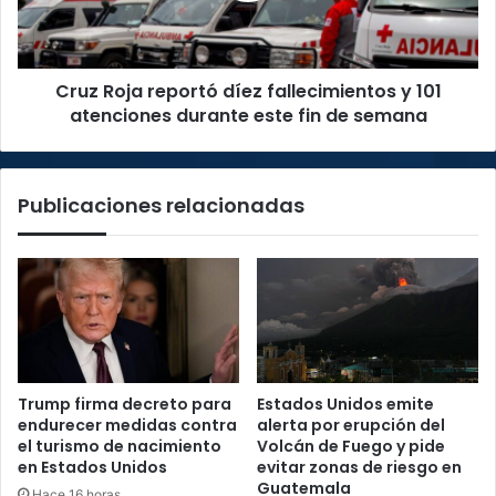
101
atenciones
durante
Cruz Roja reportó díez fallecimientos y 101
este
fin
atenciones durante este fin de semana
de
semana
Publicaciones relacionadas
Trump firma decreto para
Estados Unidos emite
endurecer medidas contra
alerta por erupción del
el turismo de nacimiento
Volcán de Fuego y pide
en Estados Unidos
evitar zonas de riesgo en
Guatemala
Hace 16 horas