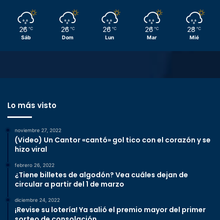
26
26
26
26
28
℃
℃
℃
℃
℃
Sáb
Dom
Lun
Mar
Mié
Lo más visto
noviembre 27, 2022
(Video) Un Cantor «cantó» gol tico con el corazón y se
hizo viral
febrero 26, 2022
¿Tiene billetes de algodón? Vea cuáles dejan de
circular a partir del 1 de marzo
diciembre 24, 2022
¡Revise su lotería! Ya salió el premio mayor del primer
sorteo de consolación