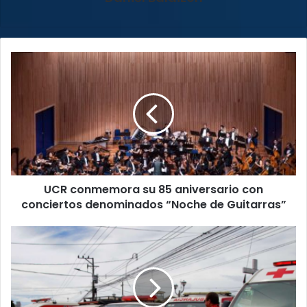
UCR
conmemora
su
85
aniversario
con
conciertos
denominados
“Noche
UCR conmemora su 85 aniversario con
de
Guitarras”
conciertos denominados “Noche de Guitarras”
Cruz
Roja
reportó
díez
fallecimientos
y