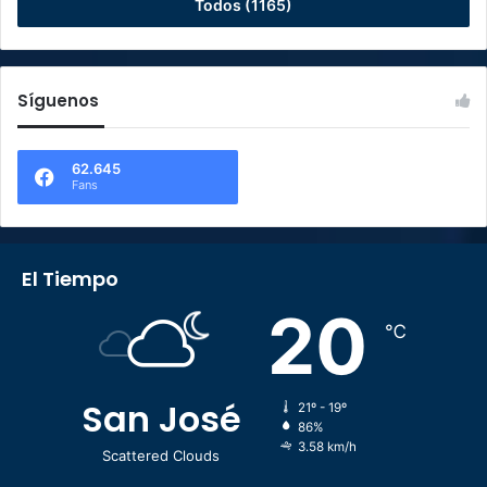
Todos (1165)
Síguenos
62.645
Fans
El Tiempo
20
℃
San José
21º - 19º
86%
3.58 km/h
Scattered Clouds