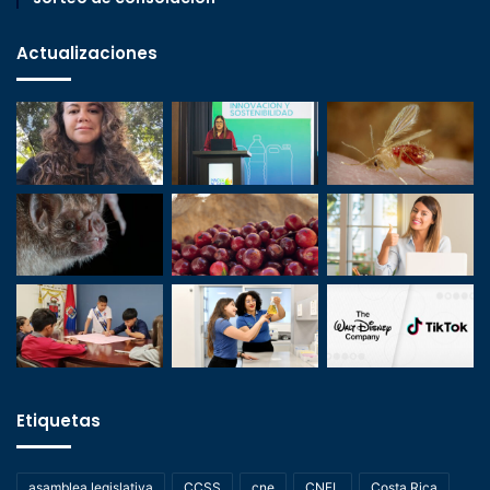
Actualizaciones
Etiquetas
asamblea legislativa
CCSS
cne
CNFL
Costa Rica