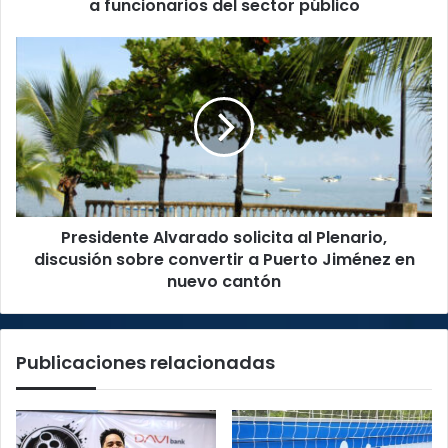
público
a funcionarios del sector público
Presidente
Alvarado
solicita
al
Plenario,
discusión
sobre
convertir
a
Presidente Alvarado solicita al Plenario,
Puerto
Jiménez
discusión sobre convertir a Puerto Jiménez en
en
nuevo cantón
nuevo
cantón
Publicaciones relacionadas