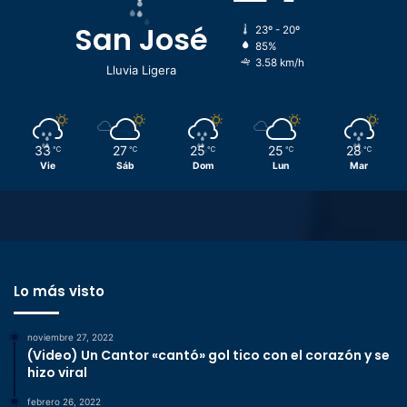
San José
23º - 20º
85%
3.58 km/h
Lluvia Ligera
33
27
25
25
28
℃
℃
℃
℃
℃
Vie
Sáb
Dom
Lun
Mar
Lo más visto
noviembre 27, 2022
(Video) Un Cantor «cantó» gol tico con el corazón y se
hizo viral
febrero 26, 2022