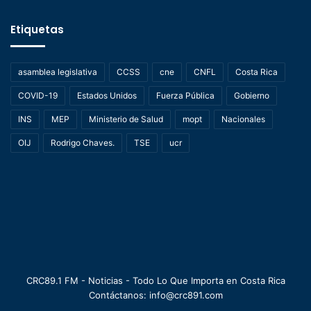
Etiquetas
asamblea legislativa
CCSS
cne
CNFL
Costa Rica
COVID-19
Estados Unidos
Fuerza Pública
Gobierno
INS
MEP
Ministerio de Salud
mopt
Nacionales
OIJ
Rodrigo Chaves.
TSE
ucr
CRC89.1 FM - Noticias - Todo Lo Que Importa en Costa Rica
Contáctanos: info@crc891.com