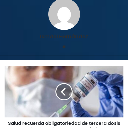
Ismael Hernández
Sitio
web
Salud
recuerda
obligatoriedad
de
tercera
dosis
a
funcionarios
del
Salud recuerda obligatoriedad de tercera dosis
sector