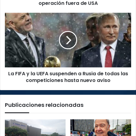
país
operación fuera de USA
su
primera
La
operación
FIFA
fuera
y
de
la
USA
UEFA
suspenden
a
Rusia
de
La FIFA y la UEFA suspenden a Rusia de todas las
todas
las
competiciones hasta nuevo aviso
competiciones
hasta
nuevo
Publicaciones relacionadas
aviso