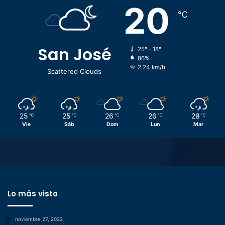
20
℃
San José
25º - 18º
86%
2.24 km/h
Scattered Clouds
25
25
26
26
28
℃
℃
℃
℃
℃
Vie
Sáb
Dom
Lun
Mar
Lo más visto
noviembre 27, 2022