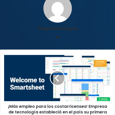
Sheyla Paniagua
Sitio
web
¡Más
empleo
para
los
costarricenses!
Empresa
de
tecnología
estableció
¡Más empleo para los costarricenses! Empresa
en
el
de tecnología estableció en el país su primera