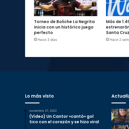
Torneo de Boliche La Negrita
Más de 1.4
inicia con un histórico juego
estrenarán
perfecto
Santa Cru
Hace 3 días
Hace 2 sem
Lo más visto
Actuali
noviembre 27, 2022
(Video) Un Cantor «cantó» gol
tico con el corazón y se hizo viral