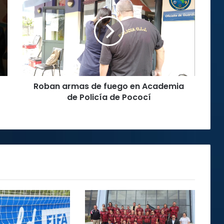
armas
de
fuego
en
Academia
de
Policía
de
Roban armas de fuego en Academia
Pococí
de Policía de Pococí