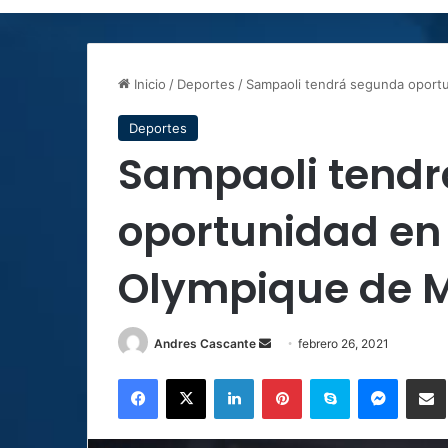
Inicio
/
Deportes
/
Sampaoli tendrá segunda oportun
Deportes
Sampaoli tend
oportunidad en 
Olympique de M
Send
Andres Cascante
febrero 26, 2021
an
Facebook
X
LinkedIn
Pinterest
Skype
Messen
C
email