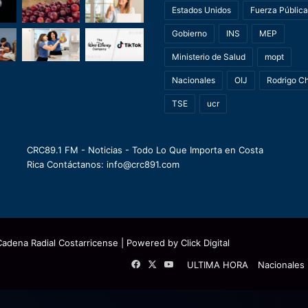
Estados Unidos
Fuerza Pública
Gobierno
INS
MEP
Ministerio de Salud
mopt
Nacionales
OIJ
Rodrigo C
TSE
ucr
CRC89.1 FM - Noticias - Todo Lo Que Importa en Costa
Rica Contáctanos: info@crc891.com
Cadena Radial Costarricense
| Powered by
Click Digital
Facebook
X
YouTube
ULTIMA HORA
Nacionales