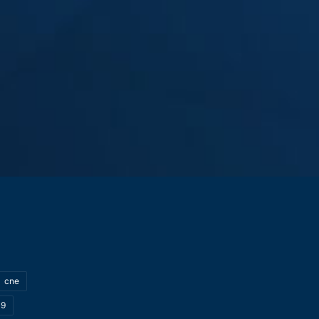
cne
19