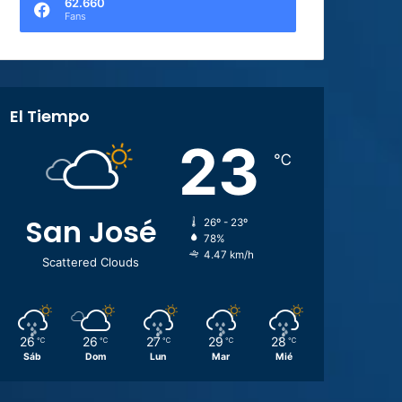
62.660
Fans
El Tiempo
23
℃
San José
26º - 23º
78%
4.47 km/h
Scattered Clouds
26
26
27
29
28
℃
℃
℃
℃
℃
Sáb
Dom
Lun
Mar
Mié