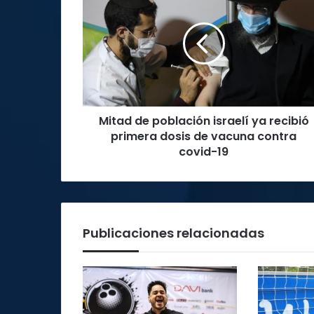
de
población
israelí
ya
recibió
primera
dosis
de
Mitad de población israelí ya recibió
vacuna
contra
primera dosis de vacuna contra
covid-
covid-19
19
Publicaciones relacionadas