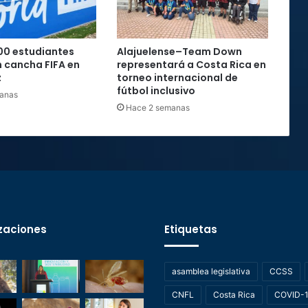
00 estudiantes
Alajuelense–Team Down
 cancha FIFA en
representará a Costa Rica en
z
torneo internacional de
fútbol inclusivo
anas
Hace 2 semanas
zaciones
Etiquetas
asamblea legislativa
CCSS
CNFL
Costa Rica
COVID-