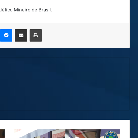
lético Mineiro de Brasil.
kype
Messenger
Compartir por correo electrónico
Imprimir
Roban