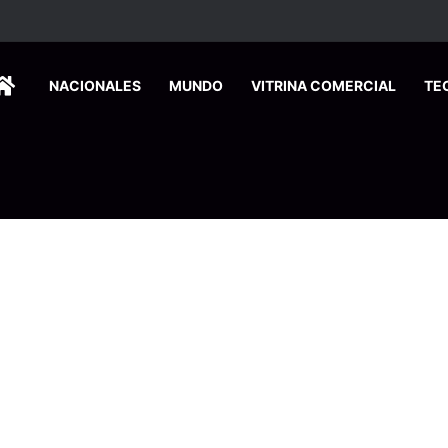
ca edición especial a Costa Rica para promover el turismo europeo
HOME
NACIONALES
MUNDO
VITRINA COMERCIAL
TE