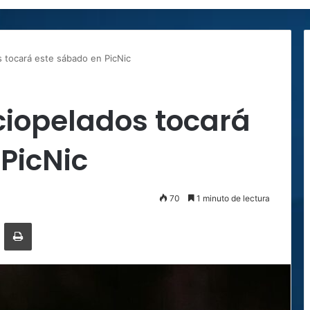
s tocará este sábado en PicNic
ciopelados tocará
PicNic
70
1 minuto de lectura
ger
ompartir por correo electrónico
Imprimir