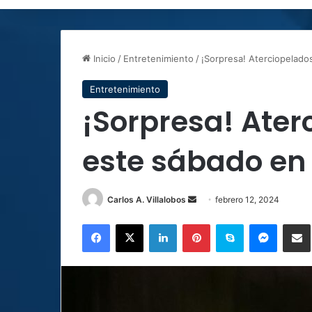
Inicio
/
Entretenimiento
/
¡Sorpresa! Aterciopelado
Entretenimiento
¡Sorpresa! Ater
este sábado en 
Send
Carlos A. Villalobos
febrero 12, 2024
an
Facebook
X
LinkedIn
Pinterest
Skype
Messen
C
email