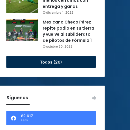
menos cerramos con
entrega y ganas
diciembre 1, 2022
Mexicano Checo Pérez
repite podio en su tierra
y vuelve al subliderato
de pilotos de Fórmula 1
octubre 30, 2022
Todos (20)
Síguenos
62.617
Fans