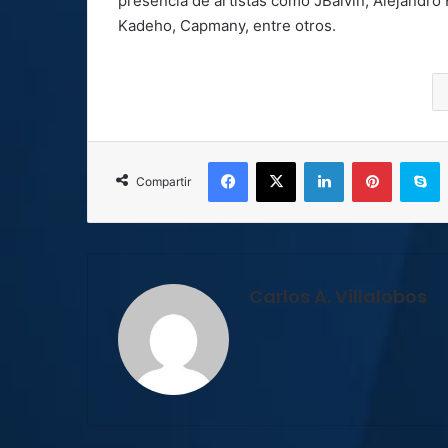
presencia de artistas como JBalvin, Alejandr
Kadeho, Capmany, entre otros.
Facebook
X
LinkedIn
Pinterest
S
Compartir
Carlos A. Villalobos