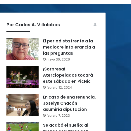
Por Carlos A. Villalobos
El periodista frente a la
mediocre intolerancia a
las preguntas
mayo 30, 2026
¡Sorpresa!
Aterciopelados tocará
este sábado en PicNic
febrero 12, 2024
En caso de una renuncia,
Joselyn Chacón
asumiría diputación
febrero 7, 2023
Se acabó el sueño; al