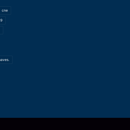
cne
19
haves.