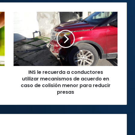
INS
le
recuerda
a
conductores
utilizar
mecanismos
de
acuerdo
INS le recuerda a conductores
en
caso
utilizar mecanismos de acuerdo en
de
caso de colisión menor para reducir
colisión
presas
menor
para
reducir
presas