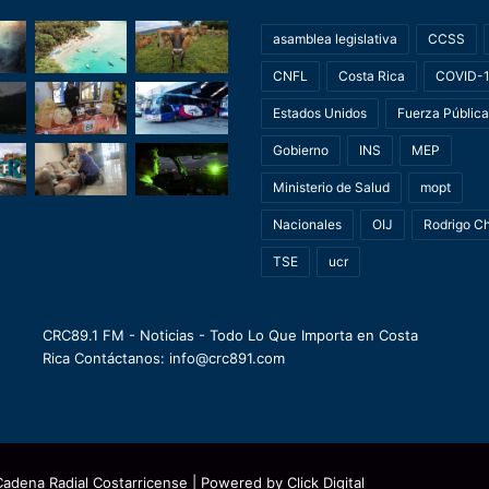
asamblea legislativa
CCSS
CNFL
Costa Rica
COVID-
Estados Unidos
Fuerza Pública
Gobierno
INS
MEP
Ministerio de Salud
mopt
Nacionales
OIJ
Rodrigo C
TSE
ucr
CRC89.1 FM - Noticias - Todo Lo Que Importa en Costa
Rica Contáctanos: info@crc891.com
Cadena Radial Costarricense
| Powered by
Click Digital