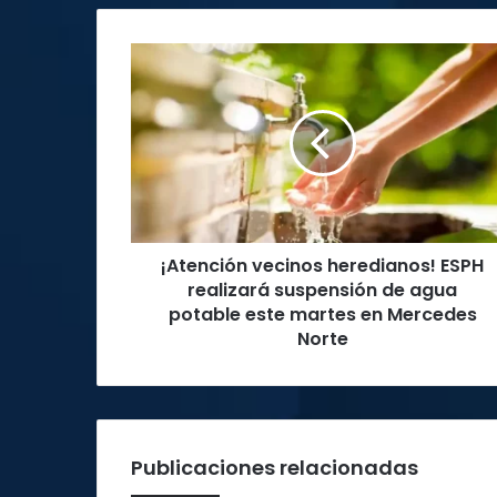
¡Atención
vecinos
heredianos!
ESPH
realizará
suspensión
de
agua
potable
¡Atención vecinos heredianos! ESPH
este
martes
realizará suspensión de agua
en
potable este martes en Mercedes
Mercedes
Norte
Norte
Publicaciones relacionadas