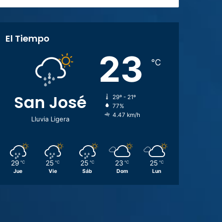
El Tiempo
23
℃
San José
29º - 21º
77%
4.47 km/h
Lluvia Ligera
29
25
25
23
25
℃
℃
℃
℃
℃
Jue
Vie
Sáb
Dom
Lun