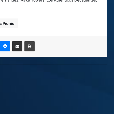
o Fernández, Myke Towers, Los Auténticos Decadentes,
Picnic
kype
Messenger
Compartir por correo electrónico
Imprimir