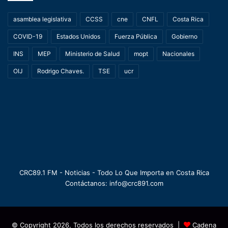
asamblea legislativa
CCSS
cne
CNFL
Costa Rica
COVID-19
Estados Unidos
Fuerza Pública
Gobierno
INS
MEP
Ministerio de Salud
mopt
Nacionales
OIJ
Rodrigo Chaves.
TSE
ucr
CRC89.1 FM - Noticias - Todo Lo Que Importa en Costa Rica
Contáctanos: info@crc891.com
© Copyright 2026, Todos los derechos reservados |
Cadena