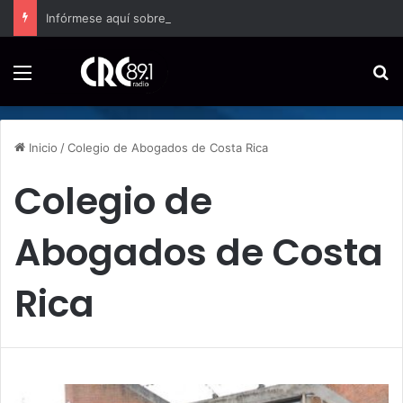
Infórmese aquí sobre las noticias del ambiente comercial en el país
Menú
B
Inicio
/
Colegio de Abogados de Costa Rica
Colegio de
Abogados de Costa
Rica