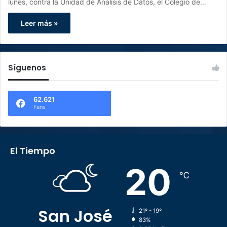
lunes, contra la Unidad de Análisis de Datos, el Colegio de…
Leer más »
Síguenos
62.621
Fans
El Tiempo
20
℃
San José
21º - 19º
83%