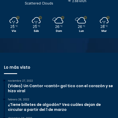
2.68 km/h
Scattered Clouds
25
25
26
26
28
℃
℃
℃
℃
℃
Vie
Sáb
Dom
Lun
Mar
Lo más visto
noviembre 27, 2022
(Video) Un Cantor «cantó» gol tico con el corazón y se
hizo viral
febrero 26, 2022
¿Tiene billetes de algodón? Vea cuáles dejan de
circular a partir del 1 de marzo
diciembre 24, 2022