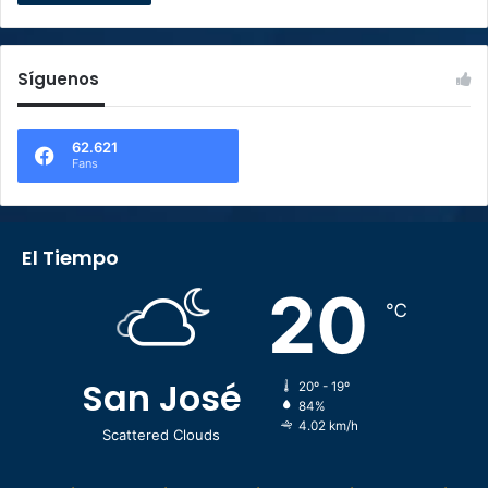
Síguenos
62.621
Fans
El Tiempo
20
℃
San José
20º - 19º
84%
4.02 km/h
Scattered Clouds