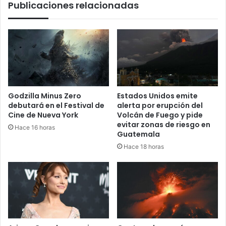
Publicaciones relacionadas
de
semana
en
el
país
Godzilla Minus Zero
Estados Unidos emite
debutará en el Festival de
alerta por erupción del
Cine de Nueva York
Volcán de Fuego y pide
evitar zonas de riesgo en
Hace 16 horas
Guatemala
Hace 18 horas