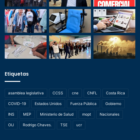
Etiquetas
asamblea legislativa
CCSS
cne
CNFL
Costa Rica
COVID-19
Estados Unidos
Fuerza Pública
Gobierno
INS
MEP
Ministerio de Salud
mopt
Nacionales
OIJ
Rodrigo Chaves.
TSE
ucr