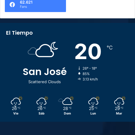
62.621
Fans
El Tiempo
20
℃
San José
26º - 18º
85%
3.13 km/h
Scattered Clouds
26
26
28
25
29
℃
℃
℃
℃
℃
Vie
Sáb
Dom
Lun
Mar