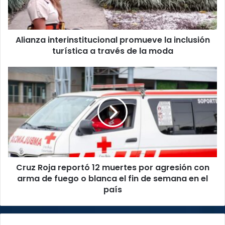
a
través
de
Alianza interinstitucional promueve la inclusión
la
moda
turística a través de la moda
Cruz
Roja
reportó
12
muertes
por
agresión
con
arma
Cruz Roja reportó 12 muertes por agresión con
de
fuego
arma de fuego o blanca el fin de semana en el
o
país
blanca
el
fin