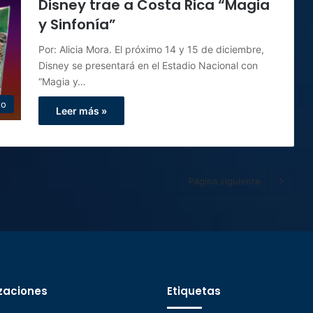
Disney trae a Costa Rica “Magia
y Sinfonía”
Por: Alicia Mora. El próximo 14 y 15 de diciembre,
Disney se presentará en el Estadio Nacional con
“Magia y…
to
Leer más »
Página siguiente
zaciones
Etiquetas