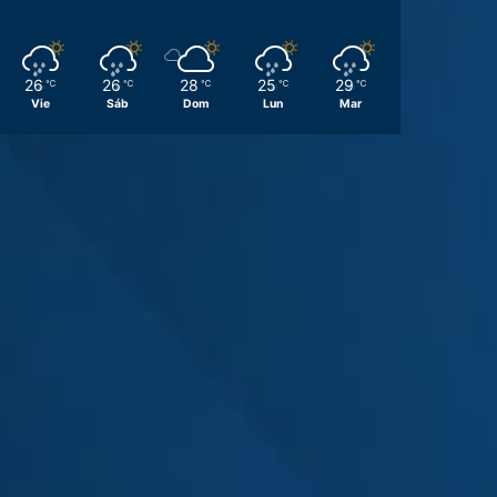
26
26
28
25
29
℃
℃
℃
℃
℃
Vie
Sáb
Dom
Lun
Mar