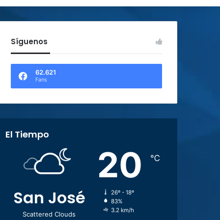
Síguenos
62.621
Fans
El Tiempo
20
℃
San José
26º - 18º
83%
3.2 km/h
Scattered Clouds