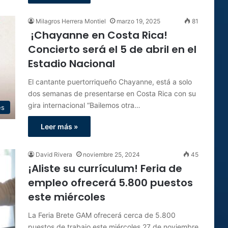
Milagros Herrera Montiel
marzo 19, 2025
81
¡Chayanne en Costa Rica!
Concierto será el 5 de abril en el
Estadio Nacional
El cantante puertorriqueño Chayanne, está a solo
dos semanas de presentarse en Costa Rica con su
gira internacional “Bailemos otra…
es
Leer más »
David Rivera
noviembre 25, 2024
45
¡Aliste su currículum! Feria de
empleo ofrecerá 5.800 puestos
este miércoles
La Feria Brete GAM ofrecerá cerca de 5.800
puestos de trabajo este miércoles 27 de noviembre