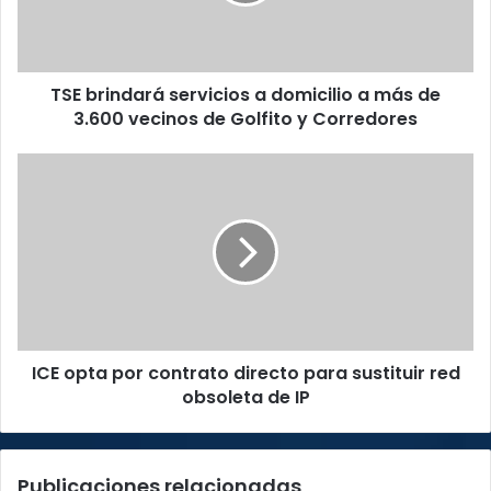
más
de
3.600
TSE brindará servicios a domicilio a más de
vecinos
de
3.600 vecinos de Golfito y Corredores
Golfito
y
ICE
Corredores
opta
por
contrato
directo
para
sustituir
red
obsoleta
ICE opta por contrato directo para sustituir red
de
IP
obsoleta de IP
Publicaciones relacionadas