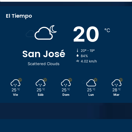
El Tiempo
20
℃
San José
20º - 19º
84%
4.02 km/h
Scattered Clouds
25
25
25
25
28
℃
℃
℃
℃
℃
Vie
Sáb
Dom
Lun
Mar