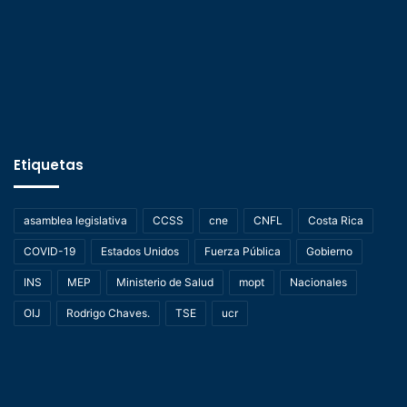
Etiquetas
asamblea legislativa
CCSS
cne
CNFL
Costa Rica
COVID-19
Estados Unidos
Fuerza Pública
Gobierno
INS
MEP
Ministerio de Salud
mopt
Nacionales
OIJ
Rodrigo Chaves.
TSE
ucr