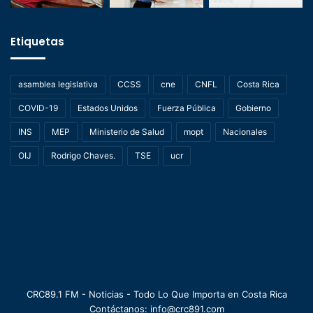
Etiquetas
asamblea legislativa
CCSS
cne
CNFL
Costa Rica
COVID-19
Estados Unidos
Fuerza Pública
Gobierno
INS
MEP
Ministerio de Salud
mopt
Nacionales
OIJ
Rodrigo Chaves.
TSE
ucr
CRC89.1 FM - Noticias - Todo Lo Que Importa en Costa Rica
Contáctanos: info@crc891.com