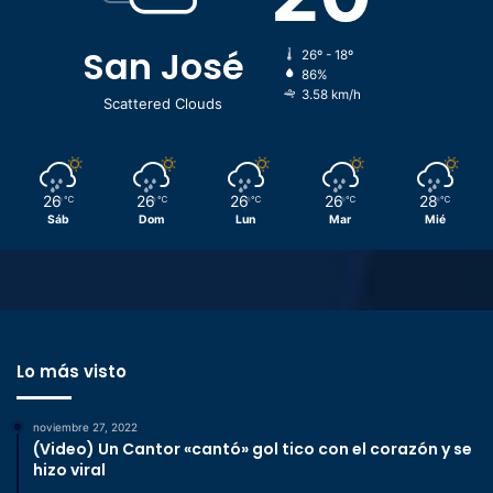
San José
26º - 18º
86%
3.58 km/h
Scattered Clouds
26
26
26
26
28
℃
℃
℃
℃
℃
Sáb
Dom
Lun
Mar
Mié
Lo más visto
noviembre 27, 2022
(Video) Un Cantor «cantó» gol tico con el corazón y se
hizo viral