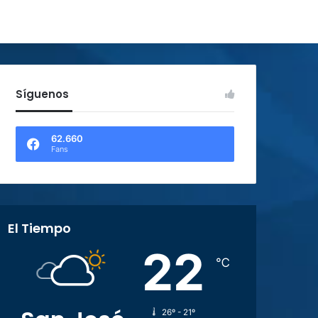
Síguenos
62.660
Fans
El Tiempo
22
℃
26º - 21º