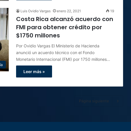
Luis Ovidio Vargas
enero 22, 2021
19
Costa Rica alcanzó acuerdo con
FMI para obtener crédito por
$1750 millones
Por Ovidio Vargas El Ministerio de Hacienda
anunció un acuerdo técnico con el Fondo
Monetario Internacional (FMI) por 1750 millones…
ía
Leer más »
Página siguiente