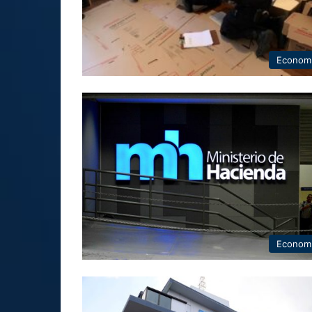
Econom
Econom