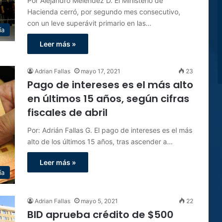
Por Alejandro Meléndez D. El Ministerio de
Hacienda cerró, por segundo mes consecutivo,
con un leve superávit primario en las…
ía
Leer más »
Adrian Fallas
mayo 17, 2021
23
Pago de intereses es el más alto
en últimos 15 años, según cifras
fiscales de abril
Por: Adrián Fallas G. El pago de intereses es el más
alto de los últimos 15 años, tras ascender a…
Leer más »
ía
Adrian Fallas
mayo 5, 2021
22
BID aprueba crédito de $500