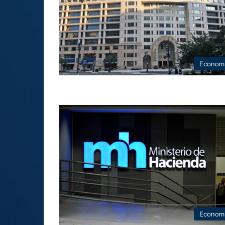
Econom
Econom