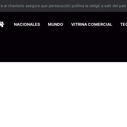
 se suma a la economía circular
HOME
NACIONALES
MUNDO
VITRINA COMERCIAL
TE