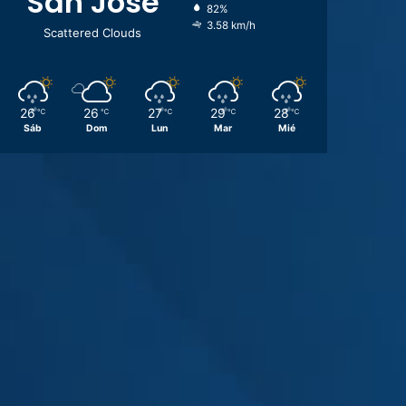
San José
82%
3.58 km/h
Scattered Clouds
26
26
27
29
28
℃
℃
℃
℃
℃
Sáb
Dom
Lun
Mar
Mié