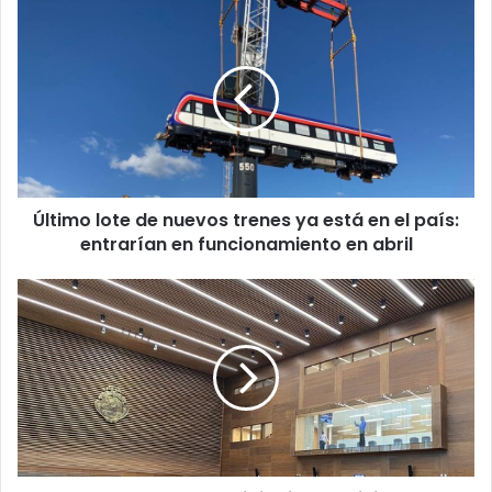
Último
lote
de
nuevos
trenes
ya
está
en
el
Último lote de nuevos trenes ya está en el país:
país:
entrarían
entrarían en funcionamiento en abril
en
funcionamiento
Avanza
en
proyecto
abril
que
digitaliza
servicios
dados
por
instituciones
públicas