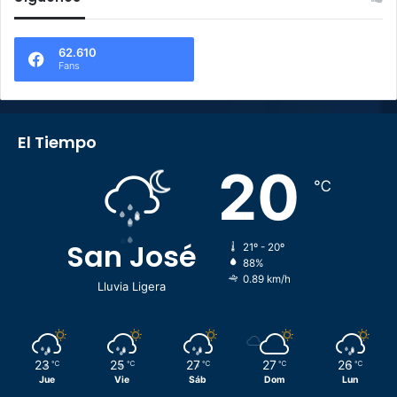
62.610
Fans
El Tiempo
20
℃
San José
21º - 20º
88%
0.89 km/h
Lluvia Ligera
23
25
27
27
26
℃
℃
℃
℃
℃
Jue
Vie
Sáb
Dom
Lun