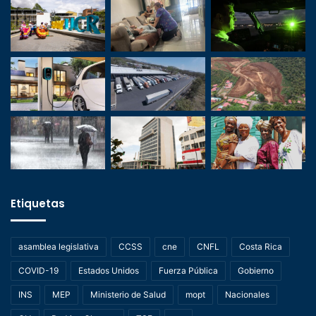
Etiquetas
asamblea legislativa
CCSS
cne
CNFL
Costa Rica
COVID-19
Estados Unidos
Fuerza Pública
Gobierno
INS
MEP
Ministerio de Salud
mopt
Nacionales