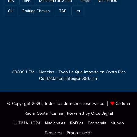
INS
MEP
Ministerio de Salud
mopt
Nacionales
OIJ
Rodrigo Chaves.
TSE
ucr
CRC89.1 FM - Noticias - Todo Lo Que Importa en Costa Rica
Contáctanos: info@crc891.com
© Copyright 2026, Todos los derechos reservados |
Cadena
Radial Costarricense
| Powered by
Click Digital
ULTIMA HORA
Nacionales
Política
Economía
Mundo
Deportes
Programación