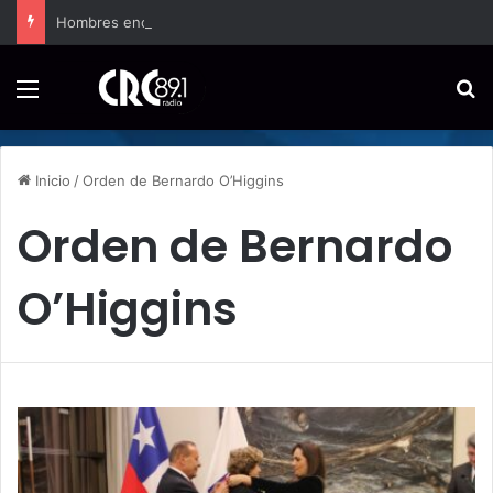
Hombres encapuchados ingresan a hospital de Nicoya y matan a paciente a balazos
Menú
B
Inicio
/
Orden de Bernardo O’Higgins
Orden de Bernardo
O’Higgins