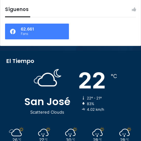
Síguenos
62.661
Fans
El Tiempo
22
℃
San José
22º - 21º
83%
4.02 km/h
Scattered Clouds
26
27
30
28
28
℃
℃
℃
℃
℃