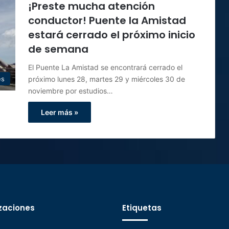
¡Preste mucha atención
conductor! Puente la Amistad
estará cerrado el próximo inicio
de semana
El Puente La Amistad se encontrará cerrado el
próximo lunes 28, martes 29 y miércoles 30 de
es
noviembre por estudios…
Leer más »
zaciones
Etiquetas