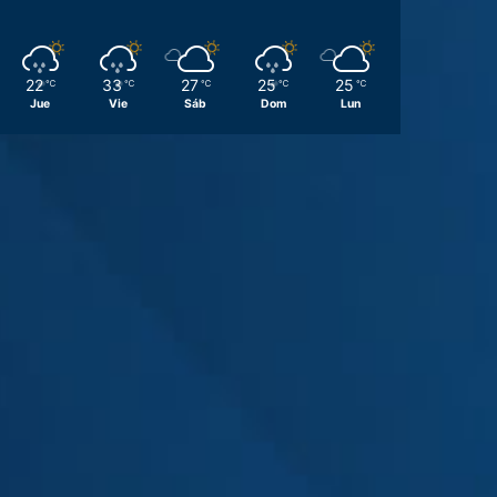
22
33
27
25
25
℃
℃
℃
℃
℃
Jue
Vie
Sáb
Dom
Lun