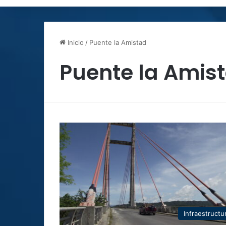
Inicio
/
Puente la Amistad
Puente la Amis
Infraestructu