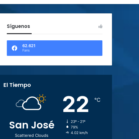
Síguenos
62.621
Fans
El Tiempo
22
℃
San José
23º - 21º
79%
4.02 km/h
Scattered Clouds