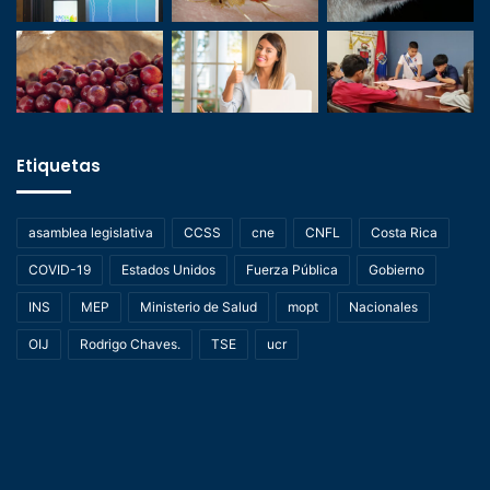
Etiquetas
asamblea legislativa
CCSS
cne
CNFL
Costa Rica
COVID-19
Estados Unidos
Fuerza Pública
Gobierno
INS
MEP
Ministerio de Salud
mopt
Nacionales
OIJ
Rodrigo Chaves.
TSE
ucr