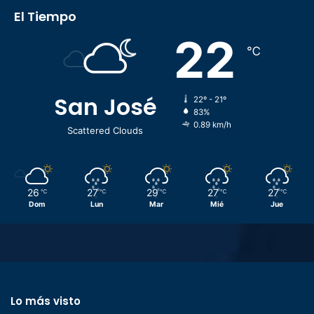
El Tiempo
22
℃
San José
22º - 21º
83%
0.89 km/h
Scattered Clouds
26
27
29
27
27
℃
℃
℃
℃
℃
Dom
Lun
Mar
Mié
Jue
Lo más visto