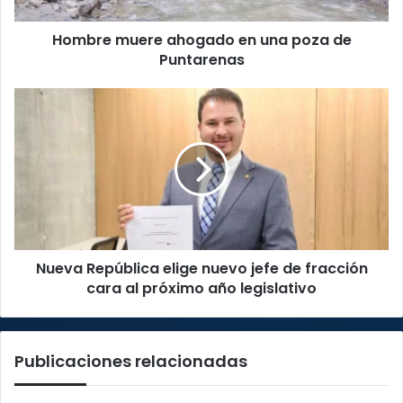
Hombre muere ahogado en una poza de
Puntarenas
Nueva
República
elige
nuevo
jefe
de
fracción
cara
al
Nueva República elige nuevo jefe de fracción
próximo
año
cara al próximo año legislativo
legislativo
Publicaciones relacionadas