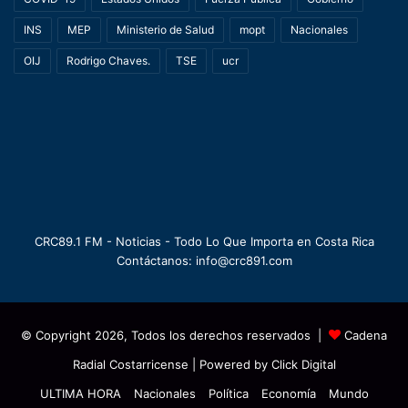
INS
MEP
Ministerio de Salud
mopt
Nacionales
OIJ
Rodrigo Chaves.
TSE
ucr
CRC89.1 FM - Noticias - Todo Lo Que Importa en Costa Rica
Contáctanos: info@crc891.com
© Copyright 2026, Todos los derechos reservados |
Cadena
Radial Costarricense
| Powered by
Click Digital
ULTIMA HORA
Nacionales
Política
Economía
Mundo