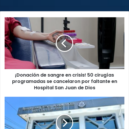
¡Donación
de
sangre
en
crisis!
50
cirugías
programadas
se
¡Donación de sangre en crisis! 50 cirugías
cancelaron
por
programadas se cancelaron por faltante en
faltante
Hospital San Juan de Dios
en
Hospital
San
San
pedro
Juan
de
de
Montes
Dios
de