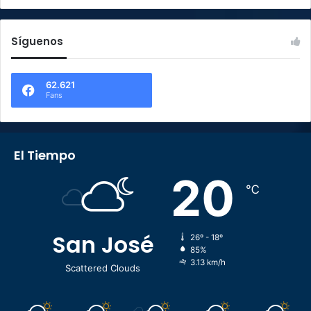
Síguenos
62.621
Fans
El Tiempo
20
℃
San José
26º - 18º
85%
3.13 km/h
Scattered Clouds