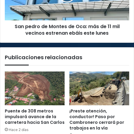
Oca:
más
de
11
San pedro de Montes de Oca: más de 11 mil
mil
vecinos
vecinos estrenan ebáis este lunes
estrenan
ebáis
este
Publicaciones relacionadas
lunes
Puente de 308 metros
¡Preste atención,
impulsará avance de la
conductor! Paso por
carretera hacia San Carlos
Cambronero cerrará por
trabajos en la vía
Hace 2 días