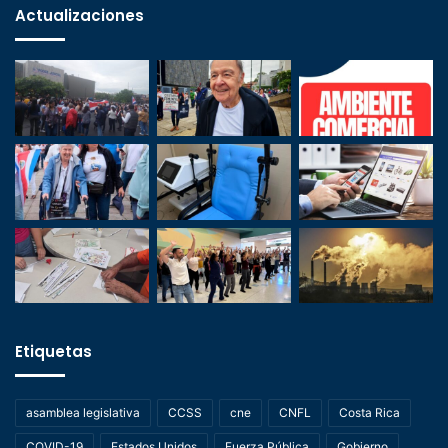
Actualizaciones
Etiquetas
asamblea legislativa
CCSS
cne
CNFL
Costa Rica
COVID-19
Estados Unidos
Fuerza Pública
Gobierno