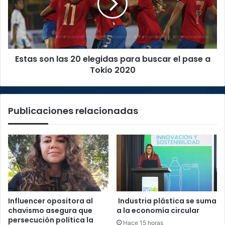
elegidas
para
buscar
el
pase
Estas son las 20 elegidas para buscar el pase a
a
Tokio
Tokio 2020
2020
Publicaciones relacionadas
Influencer opositora al
Industria plástica se suma
chavismo asegura que
a la economía circular
persecución política la
Hace 15 horas