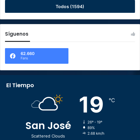
Todos (1594)
Síguenos
62.660
Fans
El Tiempo
19
℃
San José
26º - 19º
89%
2.68 km/h
Scattered Clouds