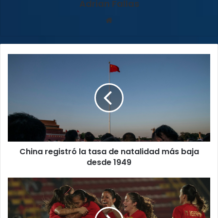
Adrian Fallas
Sitio
web
China
registró
la
tasa
de
natalidad
más
baja
desde
China registró la tasa de natalidad más baja
1949
desde 1949
Estas
son
las
20