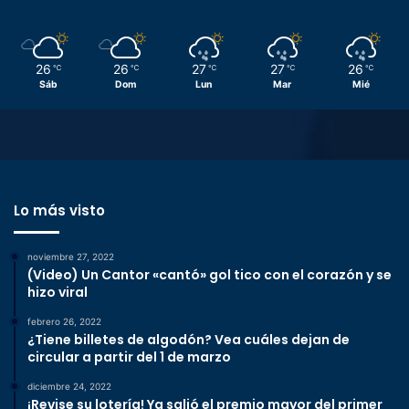
26
26
27
27
26
℃
℃
℃
℃
℃
Sáb
Dom
Lun
Mar
Mié
Lo más visto
noviembre 27, 2022
(Video) Un Cantor «cantó» gol tico con el corazón y se
hizo viral
febrero 26, 2022
¿Tiene billetes de algodón? Vea cuáles dejan de
circular a partir del 1 de marzo
diciembre 24, 2022
¡Revise su lotería! Ya salió el premio mayor del primer