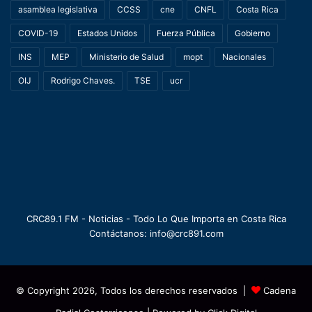
asamblea legislativa
CCSS
cne
CNFL
Costa Rica
COVID-19
Estados Unidos
Fuerza Pública
Gobierno
INS
MEP
Ministerio de Salud
mopt
Nacionales
OIJ
Rodrigo Chaves.
TSE
ucr
CRC89.1 FM - Noticias - Todo Lo Que Importa en Costa Rica
Contáctanos: info@crc891.com
© Copyright 2026, Todos los derechos reservados |
Cadena