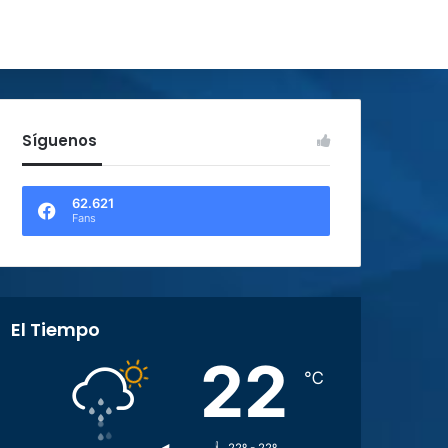
Síguenos
62.621
Fans
El Tiempo
22
℃