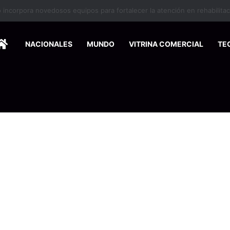
nse de Pymes capacitará a 200 emprendedores para vender por interne
HOME
NACIONALES
MUNDO
VITRINA COMERCIAL
TE