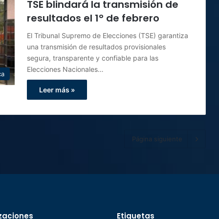
TSE blindará la transmisión de
resultados el 1° de febrero
El Tribunal Supremo de Elecciones (TSE) garantiza
una transmisión de resultados provisionales
segura, transparente y confiable para las
Elecciones Nacionales…
ca
Leer más »
Página siguiente
zaciones
Etiquetas