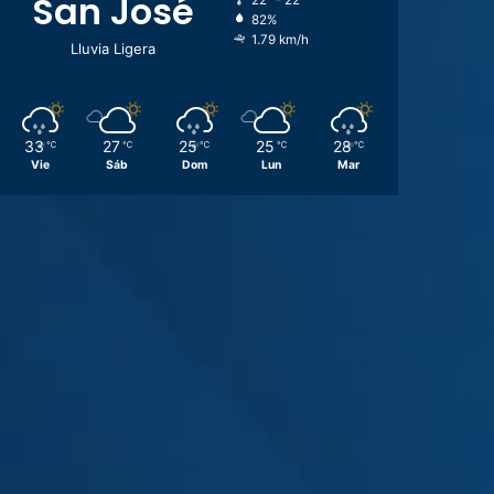
San José
22º - 22º
82%
1.79 km/h
Lluvia Ligera
33
27
25
25
28
℃
℃
℃
℃
℃
Vie
Sáb
Dom
Lun
Mar