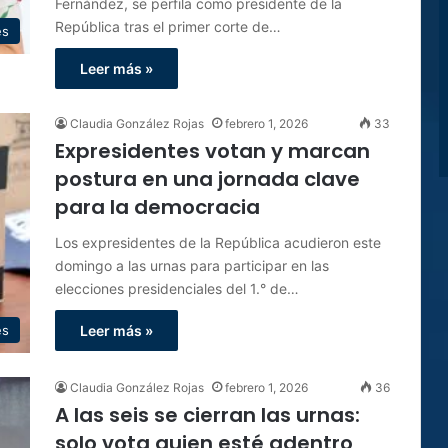
Fernández, se perfila como presidente de la
República tras el primer corte de…
es
Leer más »
Claudia González Rojas
febrero 1, 2026
33
Expresidentes votan y marcan
postura en una jornada clave
para la democracia
Los expresidentes de la República acudieron este
domingo a las urnas para participar en las
elecciones presidenciales del 1.° de…
es
Leer más »
Claudia González Rojas
febrero 1, 2026
36
A las seis se cierran las urnas:
solo vota quien esté adentro