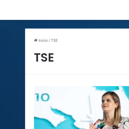
Inicio
/
TSE
TSE